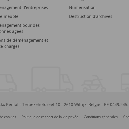
nagement d'entreprises
Numérisation
e-meuble
Destruction d'archives
nagement pour des
onnes âgées
ons de déménagement et
e-charges
kx Rental
-
Terbekehofdreef 10
-
2610
Wilrijk
,
België
-
BE 0449.245
de cookies
Politique de respect de la vie privée
Conditions générales
Cha