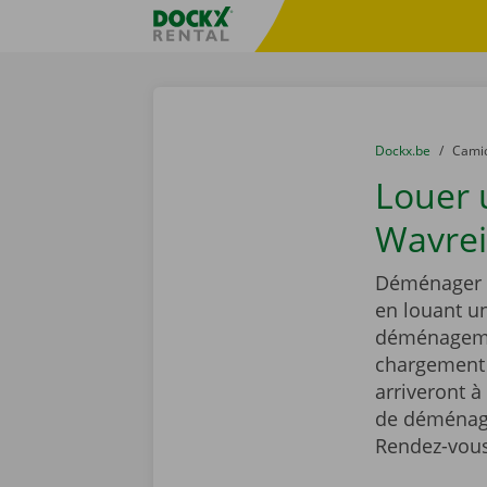
Skip content
Skip language
sitename
You are here:
du
Dockx.be
to
Cami
Louer
Wavreil
Déménager e
en louant 
déménagemen
chargement r
arriveront à
de déménage
Rendez-vous 