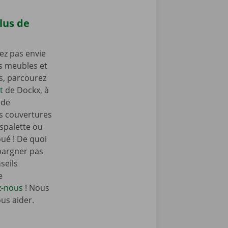
lus de
ez pas envie
os meubles et
as, parcourez
t
de Dockx, à
 de
s couvertures
spalette ou
oué ! De quoi
pargner pas
seils
e
z-nous
! Nous
ous aider.