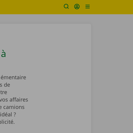
 à
lémentaire
s de
tre
vos affaires
de camions
idéal ?
licité.