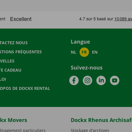
Langue
TACTEZ NOUS
STIONS FRÉQUENTES
NL
FR
EN
VELLES
Suivez-nous
TE CADEAU
Facebook
Instagram
LinkedIn
YouTu
LOI
ROPOS DE DOCKX RENTAL
kx Movers
Dockx Rhenus Archisaf
nagement particuliers
Stockage d'archives