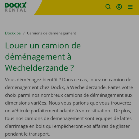
sitename
Skip content
Skip language
You are here:
du
Dockx.be
to
Camions de déménagement
Louer un camion de
déménagement à
Wechelderzande ?
Vous déménagez bientôt ? Dans ce cas, louez un camion de
déménagement chez Dockx, à Wechelderzande. Faites votre
choix parmi nos nombreux camions de déménagement aux
dimensions variées. Nous vous parions que vous trouverez
un véhicule parfaitement adapté à votre situation ! De plus,
tous nos camions de déménagement sont équipés de lattes
d’arrimage en bois qui empêcheront vos affaires de glisser
pendant le transport.