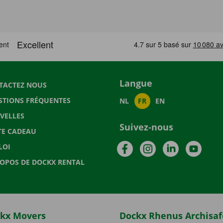
Langue
TACTEZ NOUS
STIONS FRÉQUENTES
NL
FR
EN
VELLES
Suivez-nous
TE CADEAU
Facebook
Instagram
LinkedIn
YouTu
LOI
ROPOS DE DOCKX RENTAL
kx Movers
Dockx Rhenus Archisaf