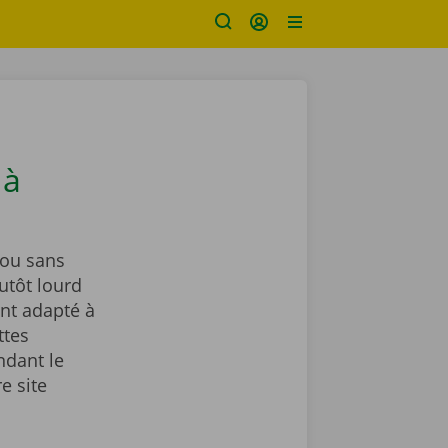
 à
ou sans
utôt lourd
nt adapté à
ttes
ndant le
e site