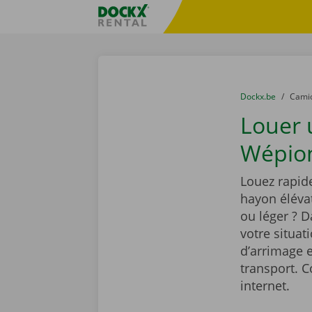
Skip content
Skip language
sitename
You are here:
du
Dockx.be
to
Cami
Louer
Wépion
Louez rapi
hayon élévat
ou léger ? 
votre situat
d’arrimage e
transport. C
internet.