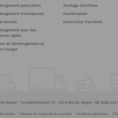
nagement particuliers
Stockage d'archives
nagement d'entreprises
Numérisation
e-meuble
Destruction d'archives
nagement pour des
onnes âgées
ons de déménagement et
e-charges
kx Rental
-
Terbekehofdreef 10
-
2610
Wilrijk
,
België
-
BE 0449.245
de cookies
Politique de respect de la vie privée
Conditions générales
Cha