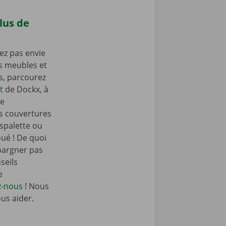
lus de
ez pas envie
os meubles et
as, parcourez
t
de Dockx, à
de
s couvertures
spalette ou
oué ! De quoi
pargner pas
seils
e
z-nous
! Nous
ous aider.