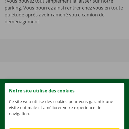
: vous pouvez tout simplement la laisser sur notre
parking. Vous pourrez ainsi rentrer chez vous en toute
quiétude après avoir ramené votre camion de
déménagement.
LOCATION
Notre site utilise des cookies
NOS VÉHICULES
Ce site web utilise des cookies pour vous garantir une
visite optimale et améliorer votre expérience de
NOS SERVICES
navigation.
AGENCES
APPLI