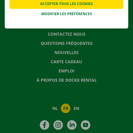
ACCEPTER TOUS LES COOKIES
SOLUTIONS DE DÉMÉNAGEMENT
MODIFIER LES PRÉFÉRENCES
CONTACTEZ NOUS
QUESTIONS FRÉQUENTES
NOUVELLES
CARTE CADEAU
EMPLOI
À PROPOS DE DOCKX RENTAL
NL
FR
EN
Facebook
Instagram
LinkedIn
YouTube