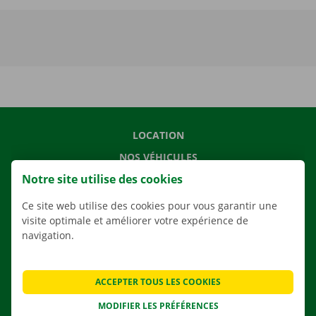
LOCATION
NOS VÉHICULES
Notre site utilise des cookies
NOS SERVICES
AGENCES
Ce site web utilise des cookies pour vous garantir une
visite optimale et améliorer votre expérience de
APPLI
navigation.
SOLUTIONS DE DÉMÉNAGEMENT
ACCEPTER TOUS LES COOKIES
MODIFIER LES PRÉFÉRENCES
CONTACTEZ NOUS