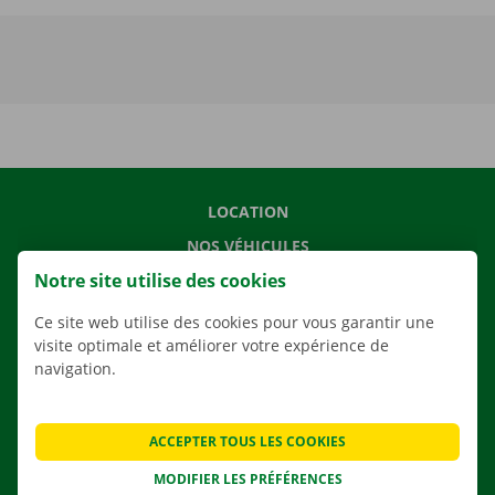
LOCATION
NOS VÉHICULES
Notre site utilise des cookies
NOS SERVICES
AGENCES
Ce site web utilise des cookies pour vous garantir une
visite optimale et améliorer votre expérience de
APPLI
navigation.
SOLUTIONS DE DÉMÉNAGEMENT
ACCEPTER TOUS LES COOKIES
MODIFIER LES PRÉFÉRENCES
CONTACTEZ NOUS