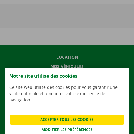
LOCATION
NOS VÉHICULES
Notre site utilise des cookies
NOS SERVICES
AGENCES
Ce site web utilise des cookies pour vous garantir une
visite optimale et améliorer votre expérience de
APPLI
navigation.
SOLUTIONS DE DÉMÉNAGEMENT
ACCEPTER TOUS LES COOKIES
MODIFIER LES PRÉFÉRENCES
CONTACTEZ NOUS