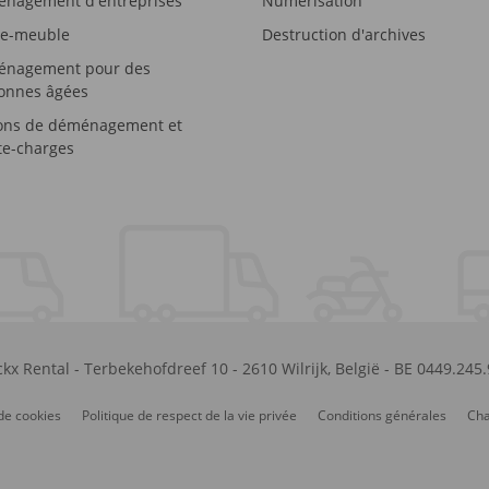
nagement d'entreprises
Numérisation
e-meuble
Destruction d'archives
nagement pour des
onnes âgées
ons de déménagement et
e-charges
kx Rental
-
Terbekehofdreef 10
-
2610
Wilrijk
,
België
-
BE 0449.245
de cookies
Politique de respect de la vie privée
Conditions générales
Cha