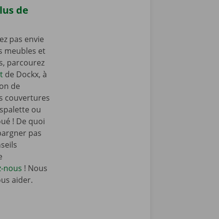
lus de
ez pas envie
os meubles et
as, parcourez
t
de Dockx, à
ion de
s couvertures
spalette ou
oué ! De quoi
pargner pas
seils
e
z-nous
! Nous
ous aider.