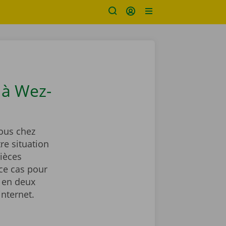
à Wez-
ous chez
re situation
ièces
ce cas pour
 en deux
internet.