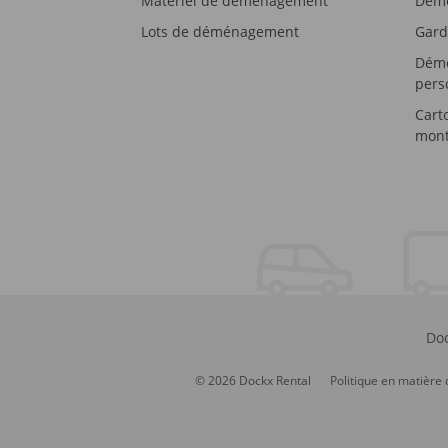
Matériel de déménagement
Démé
Lots de déménagement
Gard
Démé
pers
Cart
mont
Doc
© 2026 Dockx Rental
Politique en matière 