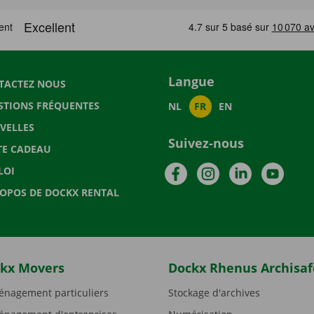
Langue
TACTEZ NOUS
STIONS FRÉQUENTES
NL
FR
EN
VELLES
Suivez-nous
TE CADEAU
Facebook
Instagram
LinkedIn
YouTu
LOI
ROPOS DE DOCKX RENTAL
kx Movers
Dockx Rhenus Archisaf
nagement particuliers
Stockage d'archives