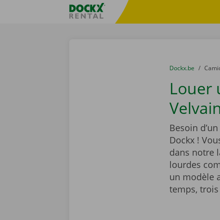
Skip content
Skip language
sitename
You are here:
du
Dockx.be
to
Cami
Louer 
Velvain
Besoin d’un
Dockx ! Vou
dans notre 
lourdes com
un modèle a
temps, trois