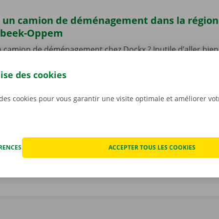
 un camion de déménagement dans la région
beek-Oppem
 camion de déménagement chez Dockx ? Inutile d’aller bien 
écupérez votre camion de déménagement dans un Dockx
Pick-up Point près de Wezembeek-Oppem.
Tous nos sites 
lise des cookies
cessibles en transports publics. Vous préférez venir à vélo ?
g de votre Dockx Service Shop ou Pick-up Point. Idem pour vo
 des cookies pour vous garantir une visite optimale et améliorer vo
out simplement la laisser sur notre parking. Vous pourrez a
 toute quiétude après avoir ramené votre camion de démé
ÉRENCES
ACCEPTER TOUS LES COOKIES