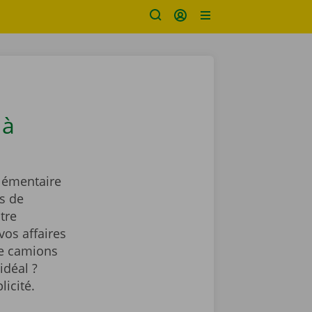
 à
lémentaire
s de
tre
vos affaires
de camions
idéal ?
licité.