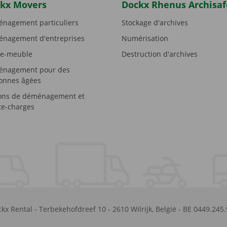
kx Movers
Dockx Rhenus Archisaf
nagement particuliers
Stockage d'archives
nagement d'entreprises
Numérisation
e-meuble
Destruction d'archives
nagement pour des
onnes âgées
ons de déménagement et
e-charges
kx Rental
-
Terbekehofdreef 10
-
2610
Wilrijk
,
België
-
BE 0449.245