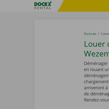
Skip content
Skip language
sitename
You are here:
du
Dockx.be
to
Cami
Louer
Wezem
Déménager e
en louant 
déménagemen
chargement r
arriveront à
de déménage
Rendez-vous 