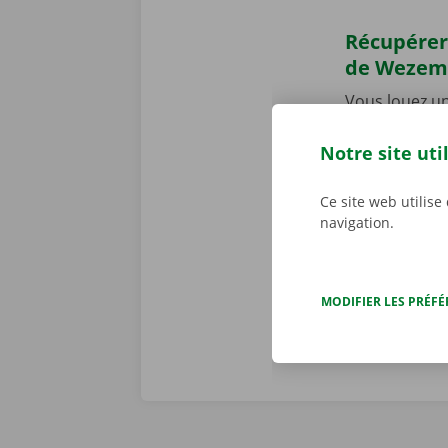
Récupérer
de Wezem
Vous louez un
récupérer !
R
Shop ou un 
Notre site uti
facilement ac
sur le parkin
Ce site web utilise
vous pouvez t
navigation.
chez vous en
MODIFIER LES PRÉF