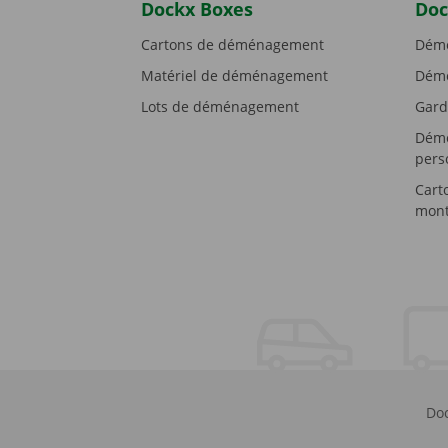
Dockx Boxes
Doc
Cartons de déménagement
Démé
Matériel de déménagement
Démé
Lots de déménagement
Gard
Démé
pers
Cart
mont
Doc