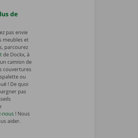
lus de
ez pas envie
os meubles et
as, parcourez
t
de Dockx, à
un camion de
s couvertures
spalette ou
oué ! De quoi
pargner pas
seils
e
z-nous
! Nous
ous aider.