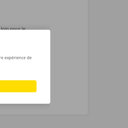
loin pour le
 Service
sont
 Attachez-le
tre voiture :
tre expérience de
insi rentrer
nagement.