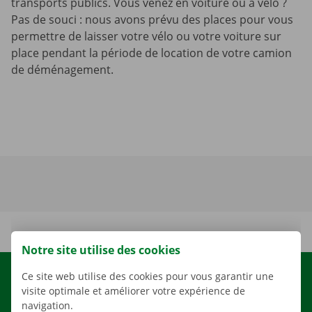
transports publics. Vous venez en voiture ou à vélo ?
Pas de souci : nous avons prévu des places pour vous
permettre de laisser votre vélo ou votre voiture sur
place pendant la période de location de votre camion
de déménagement.
Notre site utilise des cookies
Ce site web utilise des cookies pour vous garantir une
LOCATION
visite optimale et améliorer votre expérience de
NOS VÉHICULES
navigation.