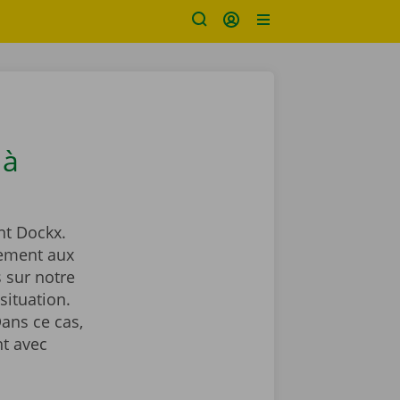
 à
t Dockx.
gement aux
 sur notre
situation.
ans ce cas,
t avec