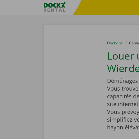
Skip content
Skip language
sitename
You are here:
du
Dockx.be
to
Cami
Louer
Wierde
Déménagez t
Vous trouve
capacités d
site interne
Vous prévoy
simplifiez-
hayon éléva