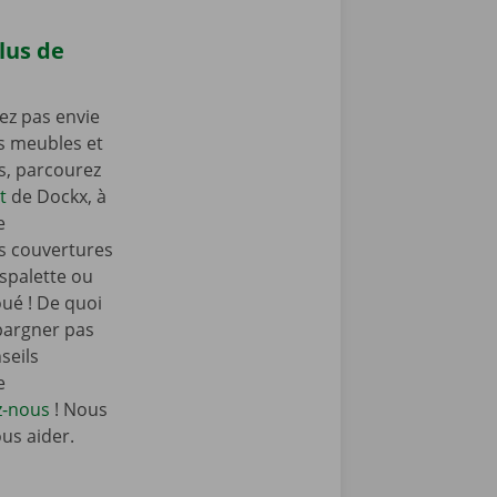
lus de
ez pas envie
os meubles et
as, parcourez
t
de Dockx, à
e
s couvertures
spalette ou
oué ! De quoi
pargner pas
seils
e
z-nous
! Nous
ous aider.