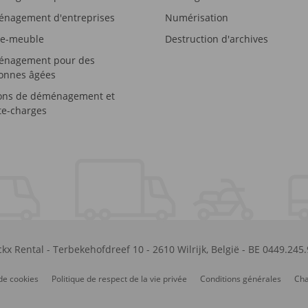
nagement d'entreprises
Numérisation
e-meuble
Destruction d'archives
nagement pour des
onnes âgées
ons de déménagement et
e-charges
kx Rental
-
Terbekehofdreef 10
-
2610
Wilrijk
,
België
-
BE 0449.245
de cookies
Politique de respect de la vie privée
Conditions générales
Cha