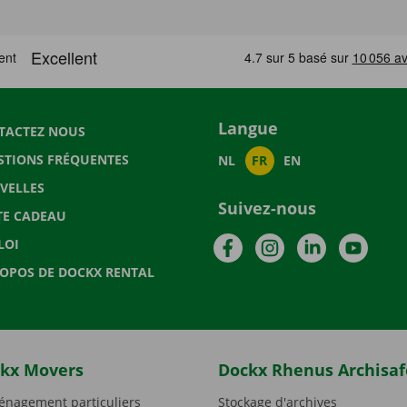
Langue
TACTEZ NOUS
STIONS FRÉQUENTES
NL
FR
EN
VELLES
Suivez-nous
TE CADEAU
Facebook
Instagram
LinkedIn
YouTu
LOI
ROPOS DE DOCKX RENTAL
kx Movers
Dockx Rhenus Archisaf
nagement particuliers
Stockage d'archives