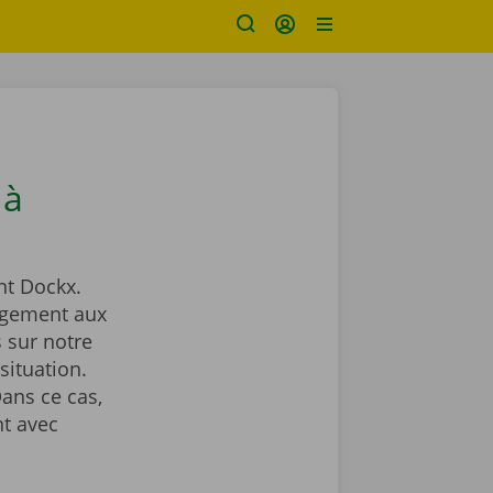
 à
t Dockx.
agement aux
 sur notre
situation.
ans ce cas,
t avec