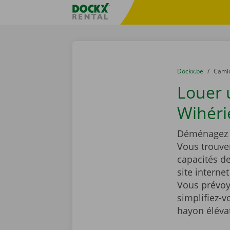
Skip content
Skip language
sitename
You are here:
du
Dockx.be
to
Cami
Louer
Wihéri
Déménagez t
Vous trouve
capacités d
site interne
Vous prévoy
simplifiez-
hayon éléva