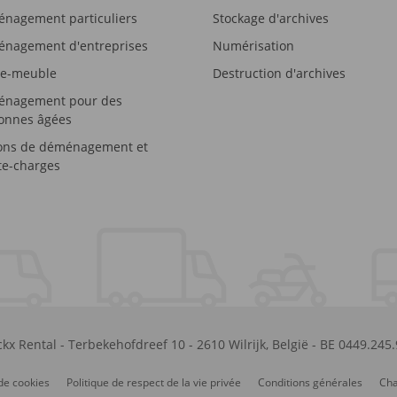
nagement particuliers
Stockage d'archives
nagement d'entreprises
Numérisation
e-meuble
Destruction d'archives
nagement pour des
onnes âgées
ons de déménagement et
e-charges
kx Rental
-
Terbekehofdreef 10
-
2610
Wilrijk
,
België
-
BE 0449.245
de cookies
Politique de respect de la vie privée
Conditions générales
Cha