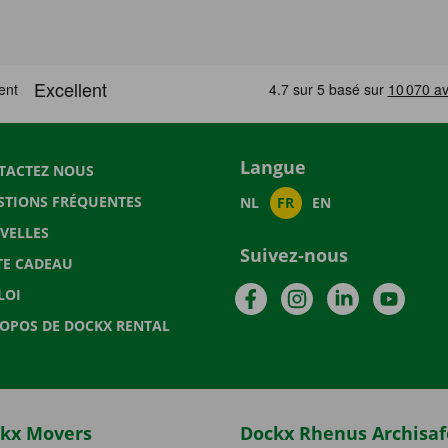
Langue
TACTEZ NOUS
STIONS FRÉQUENTES
NL
FR
EN
VELLES
Suivez-nous
TE CADEAU
Facebook
Instagram
LinkedIn
YouTu
LOI
ROPOS DE DOCKX RENTAL
kx Movers
Dockx Rhenus Archisaf