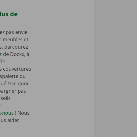
lus de
ez pas envie
os meubles et
as, parcourez
t
de Dockx, à
 de
s couvertures
spalette ou
oué ! De quoi
pargner pas
seils
e
z-nous
! Nous
ous aider.