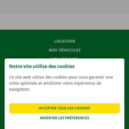
LOCATION
NOS VÉHICULES
NOS SERVICES
Notre site utilise des cookies
AGENCES
APPLI
Ce site web utilise des cookies pour vous garantir une
visite optimale et améliorer votre expérience de
SOLUTIONS DE DÉMÉNAGEMENT
navigation.
ACCEPTER TOUS LES COOKIES
CONTACTEZ NOUS
MODIFIER LES PRÉFÉRENCES
QUESTIONS FRÉQUENTES