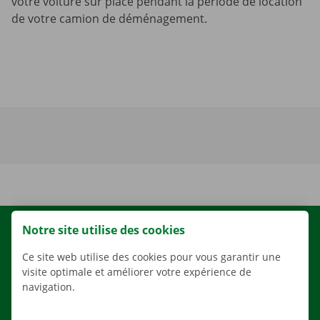
votre voiture sur place pendant la période de location
de votre camion de déménagement.
Notre site utilise des cookies
LOCATION
NOS VÉHICULES
Ce site web utilise des cookies pour vous garantir une
visite optimale et améliorer votre expérience de
NOS SERVICES
navigation.
AGENCES