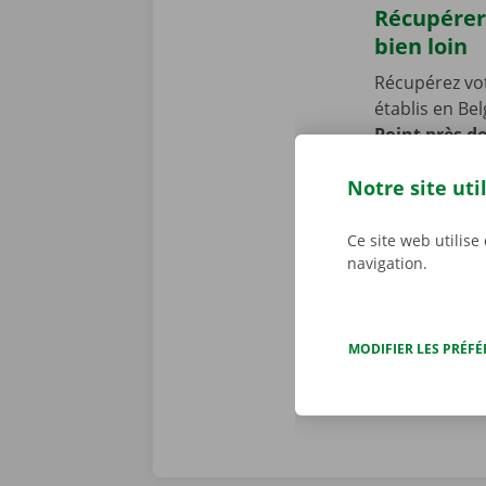
Récupérer
bien loin
Récupérez vo
établis en Be
Point près 
camion ! Notr
Notre site uti
publics. Vous
pour vous per
période de l
Ce site web utilise
navigation.
MODIFIER LES PRÉF