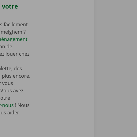
 votre
s facilement
ommelghem ?
éménagement
on de
z louer chez
ette, des
n plus encore.
t vous
 Vous avez
votre
z-nous
! Nous
ous aider.