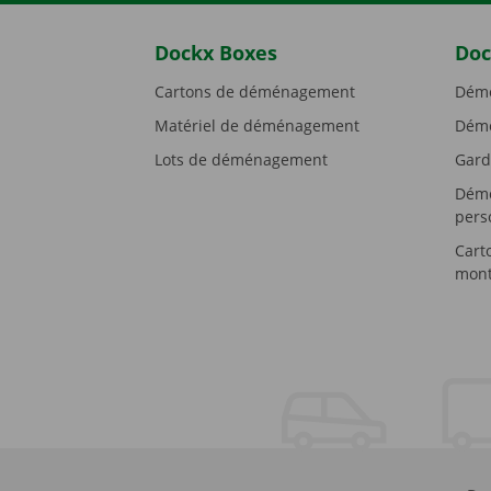
Dockx Boxes
Doc
Cartons de déménagement
Démé
Matériel de déménagement
Démé
Lots de déménagement
Gard
Démé
pers
Cart
mont