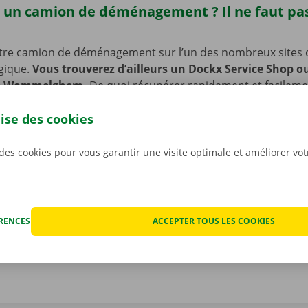
 un camion de déménagement ? Il ne faut pas
tre camion de déménagement sur l’un des nombreux sites 
lgique.
Vous trouverez d’ailleurs un Dockx Service Shop o
de Wommelghem.
De quoi récupérer rapidement et facileme
e point d’enlèvement est en outre facilement accessible en
lise des cookies
 venez en voiture ou à vélo ? Pas de souci : nous avons prév
mettre de laisser votre vélo ou votre voiture sur place pen
ocation de votre camion de déménagement.
 des cookies pour vous garantir une visite optimale et améliorer vo
ÉRENCES
ACCEPTER TOUS LES COOKIES