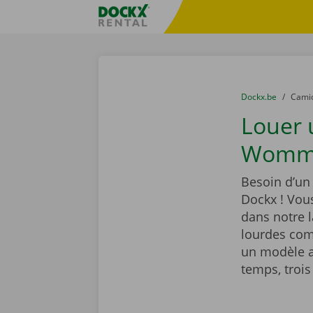
Skip content
Skip language
sitename
You are here:
du
Dockx.be
to
Cami
Louer
Womme
Besoin d’u
Dockx ! Vou
dans notre 
lourdes com
un modèle a
temps, trois