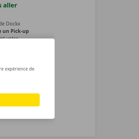
 aller
de Dockx
u un Pick-up
nt votre
 transports
u des places
dant la
tre expérience de