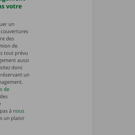
s votre
uer un
s couvertures
re des
amion de
 tout prévu
gement aussi
sitez donc
n réservant un
énagement.
ls de
 des
e
 pas à
nous
 un plaisir