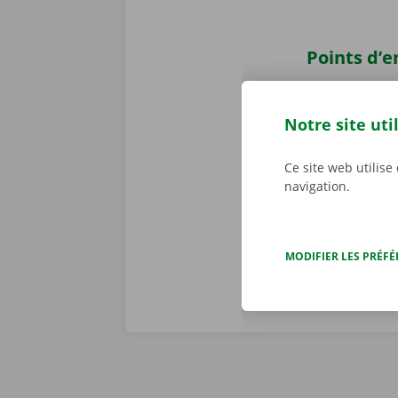
Points d’
Récupérez v
voiture ? Vou
Notre site uti
Pick-up Point
également nou
Ce site web utilise
transports pu
navigation.
bus et en tra
MODIFIER LES PRÉF