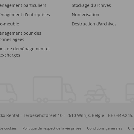
nagement particuliers
Stockage d'archives
nagement d'entreprises
Numérisation
e-meuble
Destruction d'archives
nagement pour des
onnes âgées
ons de déménagement et
e-charges
kx Rental
-
Terbekehofdreef 10
-
2610
Wilrijk
,
België
-
BE 0449.245
de cookies
Politique de respect de la vie privée
Conditions générales
Cha