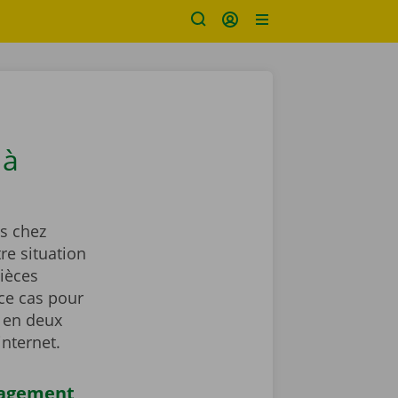
 à
s chez
re situation
ièces
ce cas pour
 en deux
internet.
nagement