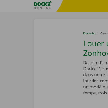
Skip content
Skip language
sitename
You are here:
du
Dockx.be
to
Cami
Louer
Zonho
Besoin d’u
Dockx ! Vou
dans notre 
lourdes com
un modèle a
temps, trois