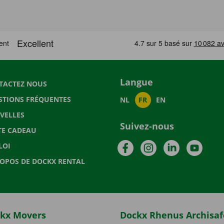
Langue
TACTEZ NOUS
STIONS FRÉQUENTES
NL
FR
EN
VELLES
Suivez-nous
TE CADEAU
Facebook
Instagram
LinkedIn
YouTu
LOI
ROPOS DE DOCKX RENTAL
kx Movers
Dockx Rhenus Archisaf