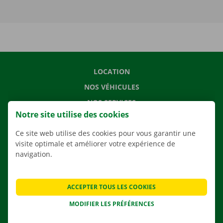
LOCATION
NOS VÉHICULES
NOS SERVICES
Notre site utilise des cookies
AGENCES
Ce site web utilise des cookies pour vous garantir une
APPLI
visite optimale et améliorer votre expérience de
SOLUTIONS DE DÉMÉNAGEMENT
navigation.
ACCEPTER TOUS LES COOKIES
CONTACTEZ NOUS
MODIFIER LES PRÉFÉRENCES
QUESTIONS FRÉQUENTES