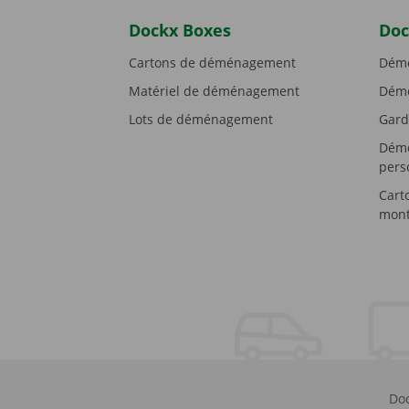
Dockx Boxes
Doc
Cartons de déménagement
Démé
Matériel de déménagement
Démé
Lots de déménagement
Gard
Démé
pers
Cart
mont
Doc