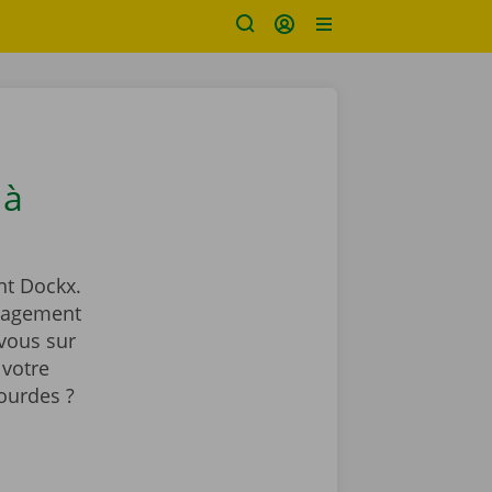
 à
t Dockx.
énagement
vous sur
 votre
ourdes ?