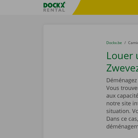
Skip content
Skip language
sitename
You are here:
du
Dockx.be
to
Cami
Louer
Zwevez
Déménagez t
Vous trouve
aux capacit
notre site i
situation. 
Dans ce cas,
déménageme