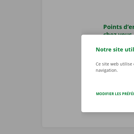
Points d’
chez vous
Vous avez pr
Notre site uti
Dockx ?
Récup
ou un Pick-u
Ce site web utilise
transports pu
navigation.
pourrez laiss
location.
MODIFIER LES PRÉF