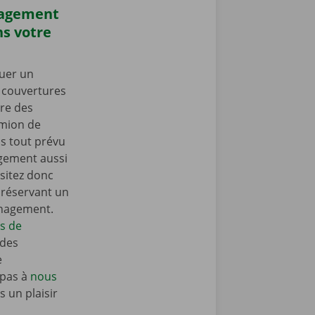
nagement
s votre
uer un
s couvertures
re des
amion de
 tout prévu
gement aussi
sitez donc
n réservant un
énagement.
ls de
 des
e
 pas à
nous
 un plaisir