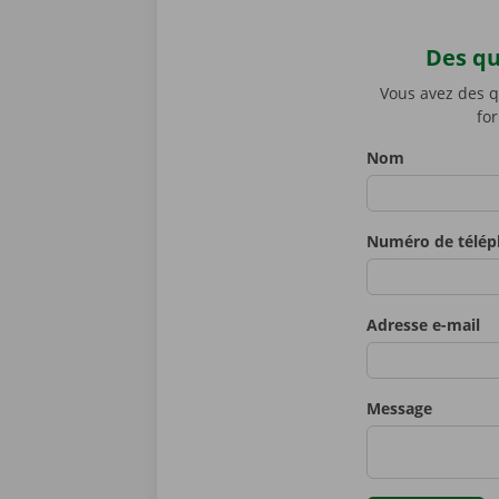
Des qu
Please don't fill in 
Vous avez des q
fo
Nom
Numéro de télé
Adresse e-mail
Message