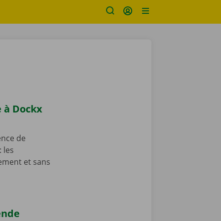
e à Dockx
ence de
 les
ement et sans
tende