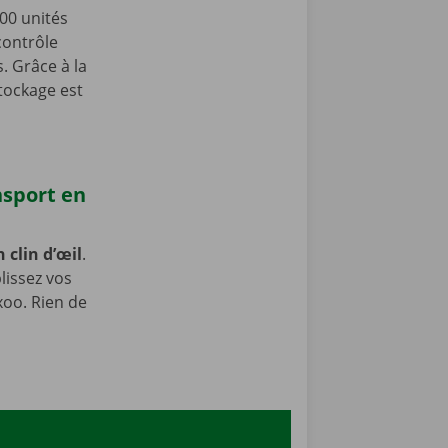
600 unités
contrôle
. Grâce à la
stockage est
nsport en
 clin d’œil
.
lissez vos
xoo. Rien de