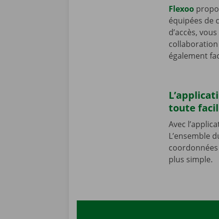
Flexoo
prop
équipées de c
d’accès, vous
collaboration
également fac
L’applicat
toute facil
Avec l’applic
L’ensemble du
coordonnées e
plus simple.