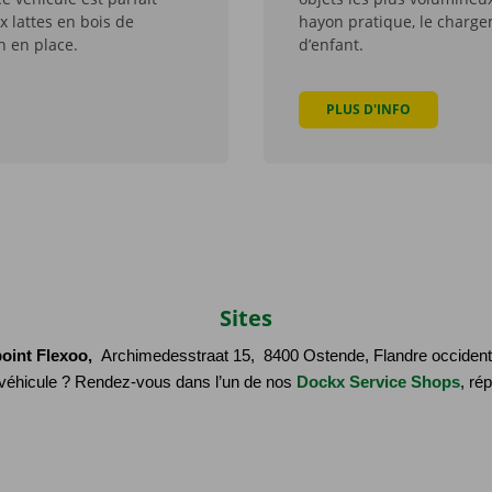
 lattes en bois de
hayon pratique, le charge
n en place.
d’enfant.
PLUS D'INFO
Sites
oint Flexoo, 
 Archimedesstraat 15,  8400 Ostende, Flandre occident
véhicule ? Rendez-vous dans l’un de nos 
Dockx Service Shops
, ré
77