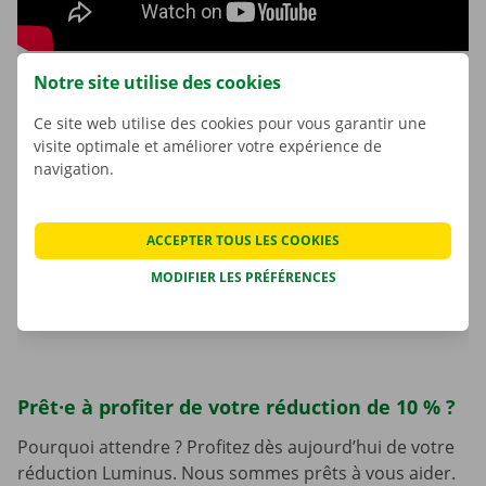
Notre site utilise des cookies
Faites confiance à Dockx pour votre
Ce site web utilise des cookies pour vous garantir une
déménagement
visite optimale et améliorer votre expérience de
navigation.
Plus de 45 ans d’expérience dans la location.
Un réseau de filiales dans toute la Belgique.
ACCEPTER TOUS LES COOKIES
Un soutien personnalisé du début à la fin.
MODIFIER LES PRÉFÉRENCES
Des véhicules et des options adaptés à votre
déménagement.
Prêt·e à profiter de votre réduction de 10 % ?
Pourquoi attendre ? Profitez dès aujourd’hui de votre
réduction Luminus. Nous sommes prêts à vous aider.