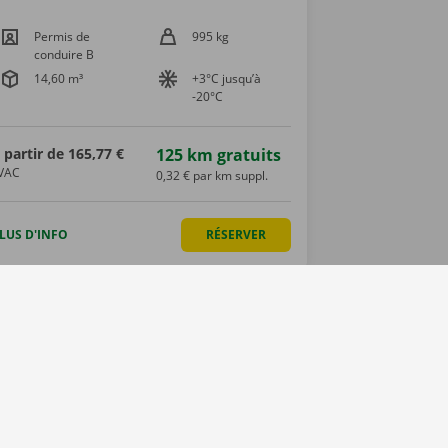
Permis de
995 kg
conduire B
14,60 m³
+3°C jusqu’à
-20°C
 partir de
165,77 €
125 km gratuits
VAC
0,32 € par km suppl.
LUS D'INFO
RÉSERVER