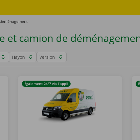
e déménagement
te et camion de déménagemen
Hayon
Version
Également 24/7 via l'appli
É