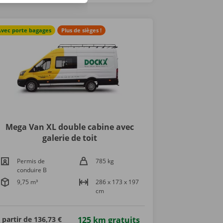
Avec porte bagages
Plus de sièges !
Mega Van XL double cabine avec
galerie de toit
Permis de
785 kg
conduire B
9,75 m³
286 x 173 x 197
cm
 partir de
136,73 €
125 km gratuits