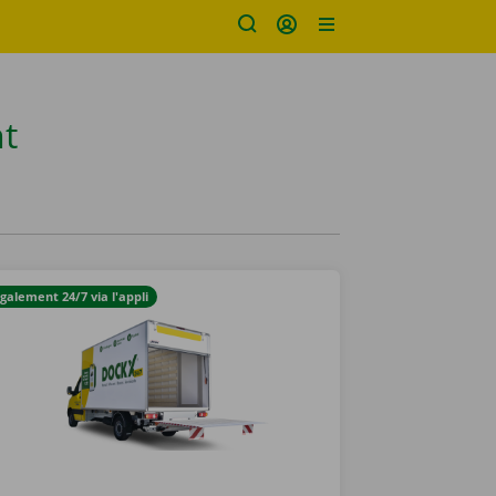
t
galement 24/7 via l'appli