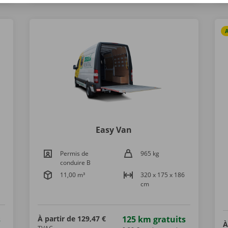
Easy Van
Permis de
965 kg
conduire B
11,00 m³
320 x 175 x 186
cm
s
À partir de
129,47 €
125 km gratuits
À