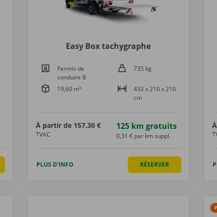
Easy Box tachygraphe
Permis de
735 kg
conduire B
19,60 m³
432 x 210 x 210
cm
s
À partir de
157,30 €
125 km gratuits
À
TVAC
T
0,31 € par km suppl.
PLUS D'INFO
RÉSERVER
P
P