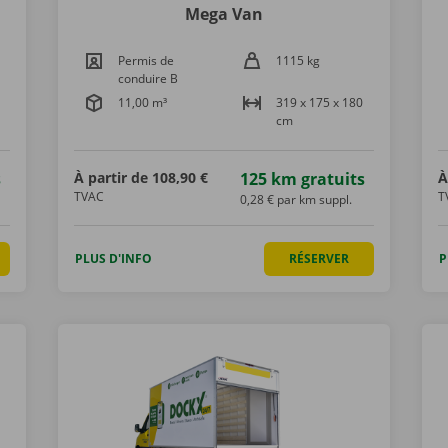
Mega Van
Permis de
1115 kg
conduire B
11,00 m³
319 x 175 x 180
cm
s
À partir de
108,90 €
125 km gratuits
À
TVAC
T
0,28 € par km suppl.
PLUS D'INFO
RÉSERVER
P