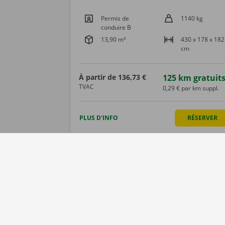
Permis de
1140 kg
conduire B
13,90 m³
430 x 178 x 182
cm
À partir de
136,73 €
125 km gratuit
TVAC
0,29 € par km suppl.
PLUS D'INFO
RÉSERVER