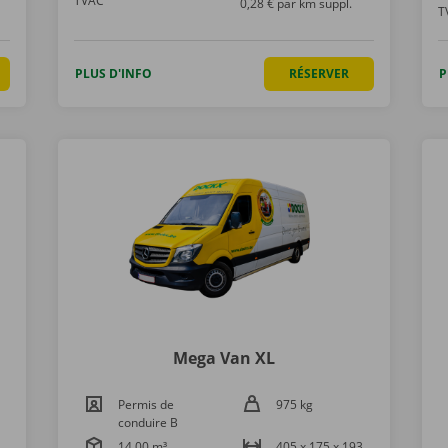
TVAC
0,28 € par km suppl.
T
PLUS D'INFO
RÉSERVER
P
Mega Van XL
Permis de
975 kg
conduire B
14,00 m³
405 x 175 x 193