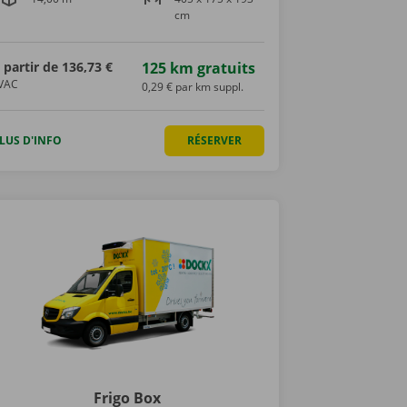
cm
 partir de
136,73 €
125 km gratuits
VAC
0,29 € par km suppl.
LUS D'INFO
RÉSERVER
Frigo Box