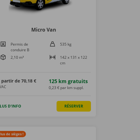
Micro Van
Permis de
535 kg
conduire B
2,10 m³
142 x 131 x 122
cm
 partir de
70,18 €
125 km gratuits
VAC
0,23 € par km suppl.
LUS D'INFO
RÉSERVER
lus de sièges !