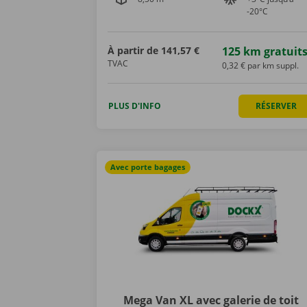
-20°C
À partir de
141,57 €
125 km gratuit
TVAC
0,32 € par km suppl.
PLUS D'INFO
RÉSERVER
Avec porte bagages
Mega Van XL avec galerie de toit