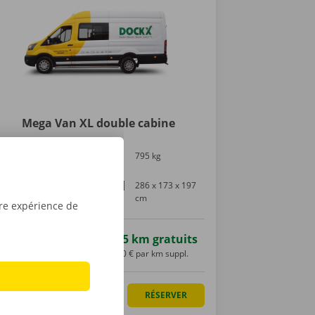
Mega Van XL double cabine
Permis de
795 kg
conduire B
9,75 m³
286 x 173 x 197
cm
tre expérience de
 partir de
129,47 €
125 km gratuits
VAC
0,30 € par km suppl.
LUS D'INFO
RÉSERVER