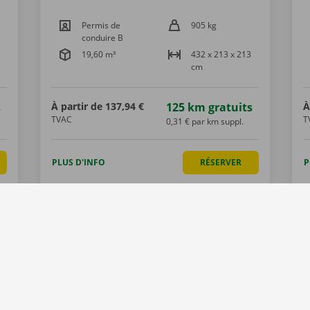
Permis de
905 kg
conduire B
19,60 m³
432 x 213 x 213
cm
s
À partir de
137,94 €
125 km gratuits
À
TVAC
T
0,31 € par km suppl.
PLUS D'INFO
RÉSERVER
P