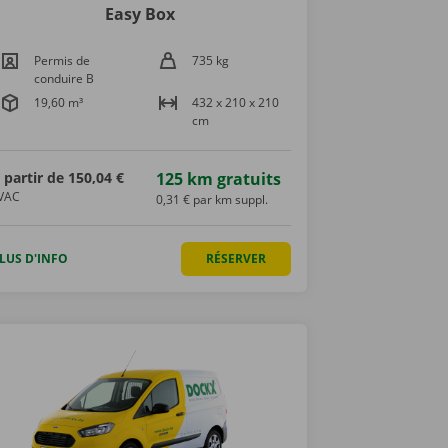
Easy Box
Permis de
735 kg
conduire B
19,60 m³
432 x 210 x 210
cm
 partir de
150,04 €
125 km gratuits
VAC
0,31 € par km suppl.
LUS D'INFO
RÉSERVER