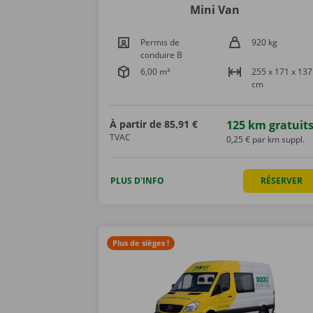
Mini Van
Permis de
920 kg
conduire B
6,00 m³
255 x 171 x 137
cm
À partir de
85,91 €
125 km gratuit
TVAC
0,25 € par km suppl.
PLUS D'INFO
RÉSERVER
Plus de sièges !