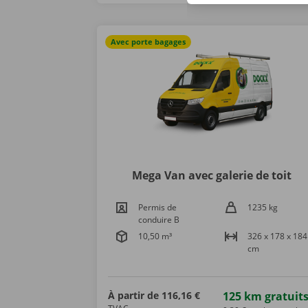
Avec porte bagages
Mega Van avec galerie de toit
Permis de
1235 kg
conduire B
10,50 m³
326 x 178 x 184
cm
À partir de
116,16 €
125 km gratuit