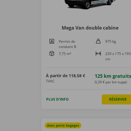
Mega Van double cabine
Permis de
975 kg
conduire B
7,75 m³
229 x 175 x 193
cm
À partir de
118,58 €
125 km gratuit
TVAC
0,29 € par km suppl.
PLUS D'INFO
RÉSERVER
Avec porte bagages