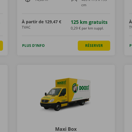
cm
s
À partir de
129,47 €
125 km gratuits
À
TVAC
T
0,29 € par km suppl.
PLUS D'INFO
RÉSERVER
P
Maxi Box