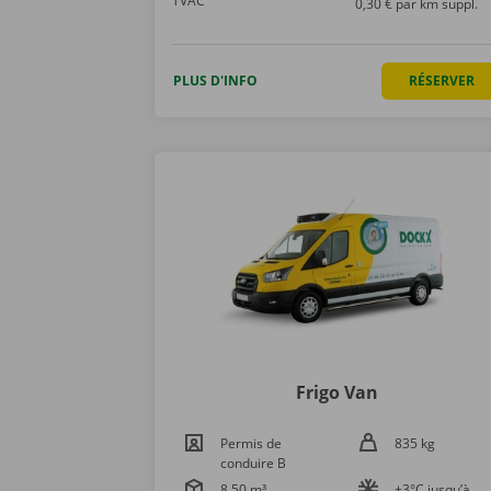
TVAC
0,30 € par km suppl.
PLUS D'INFO
RÉSERVER
Frigo Van
Permis de
835 kg
conduire B
8,50 m³
+3°C jusqu’à