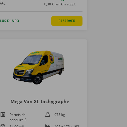
VAC
0,30 € par km suppl.
LUS D'INFO
RÉSERVER
Mega Van XL tachygraphe
Permis de
975 kg
conduire B
14,00 m³
405 x 175 x 193