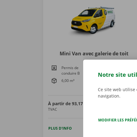
Mini Van avec galerie de toit
Permis de
940 kg
conduire B
Notre site uti
6,00 m³
244 x 171 x 137
cm
Ce site web utilise
navigation.
À partir de
93,17 €
125 km gratuit
TVAC
0,25 € par km suppl.
MODIFIER LES PRÉF
PLUS D'INFO
RÉSERVER