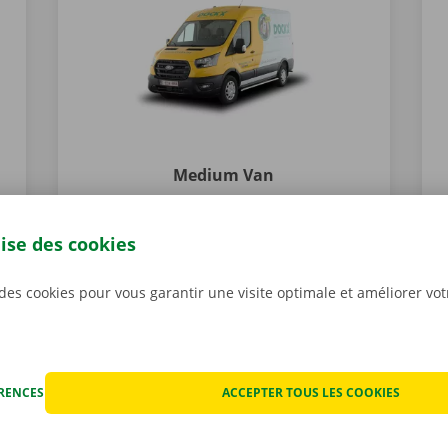
Medium Van
Permis de
1275 kg
conduire B
lise des cookies
9,00 m³
304 x 143 x 189
cm
 des cookies pour vous garantir une visite optimale et améliorer vo
s
À partir de
96,80 €
125 km gratuits
À
TVAC
T
0,27 € par km suppl.
ÉRENCES
ACCEPTER TOUS LES COOKIES
PLUS D'INFO
RÉSERVER
P