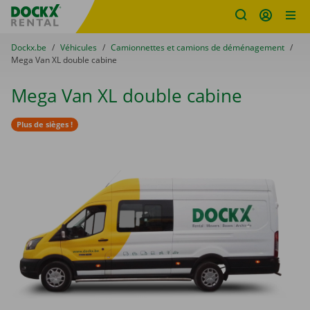
sitename
Skip content
Skip language
You are here:
du
Dockx.be
to
Véhicules
to
Camionnettes et camions de déménagement
to
Mega Van XL double cabine
Mega Van XL double cabine
Plus de sièges !