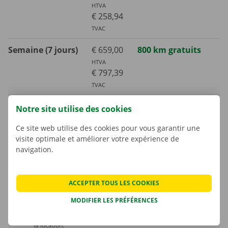
HTVA
€ 258,94
TVAC
Semaine (7 jours)
€ 659,00
800 km gratuits
HTVA
€ 797,39
TVAC
Mois (30 jours)
€ 1505,00
3000 km gratuits
Notre site utilise des cookies
HTVA
Ce site web utilise des cookies pour vous garantir une
€ 1821,05
visite optimale et améliorer votre expérience de
TVAC
navigation.
Kilomètre supplémentaire
€ 0,30
TVAC
ACCEPTER TOUS LES COOKIES
€ 0,25
HTVA
MODIFIER LES PRÉFÉRENCES
La consommation de carburant n’est pas comprise dans le prix de
la location.