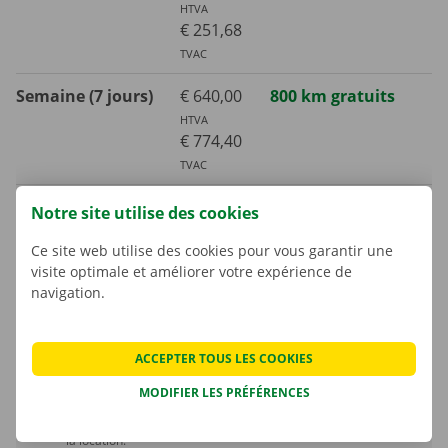
HTVA
€ 251,68
TVAC
Semaine (7 jours)
€ 640,00
800 km gratuits
HTVA
€ 774,40
TVAC
Mois (30 jours)
€ 1521,00
3000 km gratuits
Notre site utilise des cookies
HTVA
€ 1840,41
Ce site web utilise des cookies pour vous garantir une
visite optimale et améliorer votre expérience de
TVAC
navigation.
Kilomètre supplémentaire
€ 0,29
TVAC
ACCEPTER TOUS LES COOKIES
€ 0,24
HTVA
MODIFIER LES PRÉFÉRENCES
La consommation de carburant n’est pas comprise dans le prix de
la location.