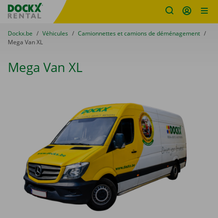
sitename
Skip content
Skip language
You are here:
du
Dockx.be
to
Véhicules
to
Camionnettes et camions de déménagement
to
Mega Van XL
Mega Van XL