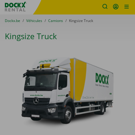
sitename
Skip content
Skip language
You are here:
du
Dockx.be
to
Véhicules
to
Camions
to
Kingsize Truck
Kingsize Truck