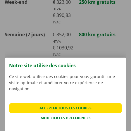
Week-end
€ 323,00
250 km gratuits
HTVA
€ 390,83
TVAC
Semaine (7 jours)
€ 852,00
800 km gratuits
HTVA
€ 1030,92
TVAC
Notre site utilise des cookies
Mois (30 jours)
€ 2765,00
3000 km gratuits
HTVA
Ce site web utilise des cookies pour vous garantir une
€ 3345,65
visite optimale et améliorer votre expérience de
TVAC
navigation.
Kilomètre supplémentaire
ACCEPTER TOUS LES COOKIES
€ 0,48
TVAC
€ 0,40
HTVA
MODIFIER LES PRÉFÉRENCES
La consommation de carburant n’est pas comprise dans le prix de