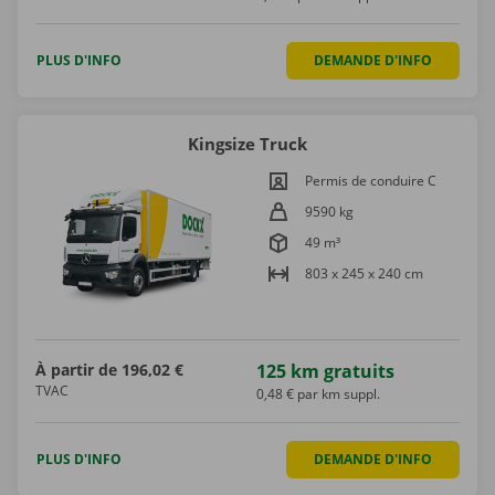
PLUS D'INFO
DEMANDE D'INFO
Kingsize Truck
Permis de conduire C
9590 kg
49 m³
803 x 245 x 240 cm
À partir de
196,02 €
125 km gratuits
TVAC
0,48 € par km suppl.
PLUS D'INFO
DEMANDE D'INFO