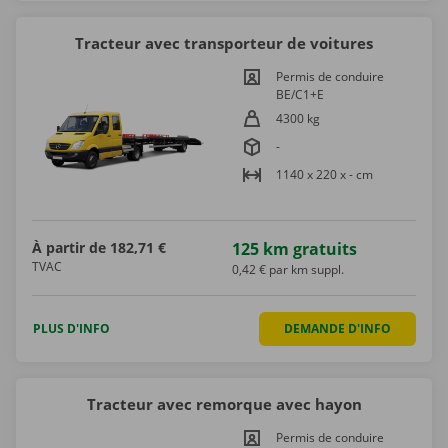
Tracteur avec transporteur de voitures
Permis de conduire
BE/C1+E
4300 kg
-
1140 x 220 x - cm
À partir de
182,71 €
125 km gratuits
TVAC
0,42 € par km suppl.
PLUS D'INFO
DEMANDE D'INFO
Tracteur avec remorque avec hayon
Permis de conduire