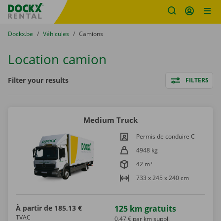
sitename
Skip content
Skip language
You are here:
du
Dockx.be
to
Véhicules
to
Camions
Location camion
Filters
Filter your results
FILTERS
Medium Truck
Permis de conduire C
4948 kg
42 m³
733 x 245 x 240 cm
À partir de
185,13 €
125 km gratuits
TVAC
0,47 € par km suppl.