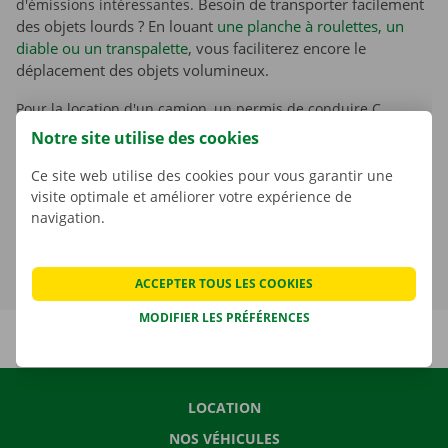
d'émissions intéressantes.
Besoin de transporter facilement
des objets lourds ? En louant
une planche à roulettes, un
diable ou un transpalette
, vous faciliterez encore le
déplacement des objets volumineux.
Pour la location d'un camion, un permis de conduire C
valable est nécessaire. Vous trouverez de plus amples
Notre site utilise des cookies
informations sur l'attestation d'aptitude à la conduite, la carte
de conducteur digitale, la redevance kilométrique pour les
Ce site web utilise des cookies pour vous garantir une
camions et la réglementation concernant le chargement et la
visite optimale et améliorer votre expérience de
navigation.
charge autorisée par essieu
ici
.
ACCEPTER TOUS LES COOKIES
MODIFIER LES PRÉFÉRENCES
LOCATION
NOS VÉHICULES