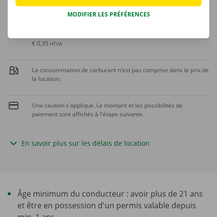
MODIFIER LES PRÉFÉRENCES
Kilomètre supplémentaire
€ 0,42
TVAC
€ 0,35
HTVA
La consommation de carburant n’est pas comprise dans le prix de
la location.
Une caution s'applique. Le montant et les possibilités de
paiement sont affichés à l'étape suivante.
En savoir plus sur les délais de location
Âge minimum du conducteur : avoir plus de 21 ans
et être en possession d'un permis valable depuis
min. 1 ans.