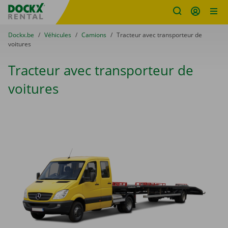
sitename
Skip content
Skip language
You are here:
du
Dockx.be
to
Véhicules
to
Camions
to
Tracteur avec transporteur de
voitures
Tracteur avec transporteur de
voitures