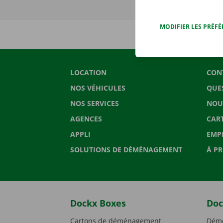
MODIFIER LES PRÉF
LOCATION
CON
NOS VÉHICULES
QUE
NOS SERVICES
NOU
AGENCES
CAR
APPLI
EMP
SOLUTIONS DE DÉMÉNAGEMENT
À P
Dockx Boxes
Doc
Cartons de déménagement
Démé