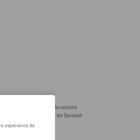
 mais vous n'avez pas la voiture
er jusqu'à 4 personnes en fauteuil
tre expérience de