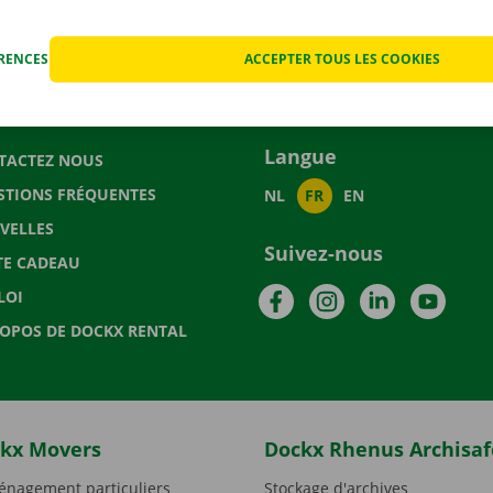
ÉRENCES
ACCEPTER TOUS LES COOKIES
Langue
TACTEZ NOUS
STIONS FRÉQUENTES
NL
FR
EN
VELLES
Suivez-nous
TE CADEAU
Facebook
Instagram
LinkedIn
YouTu
LOI
ROPOS DE DOCKX RENTAL
kx Movers
Dockx Rhenus Archisaf
nagement particuliers
Stockage d'archives