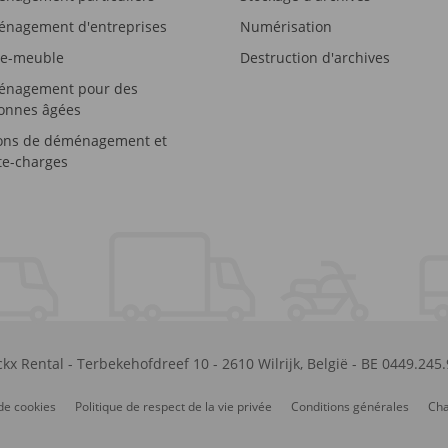
nagement d'entreprises
Numérisation
e-meuble
Destruction d'archives
nagement pour des
onnes âgées
ons de déménagement et
e-charges
kx Rental
-
Terbekehofdreef 10
-
2610
Wilrijk
,
België
-
BE 0449.245
de cookies
Politique de respect de la vie privée
Conditions générales
Cha