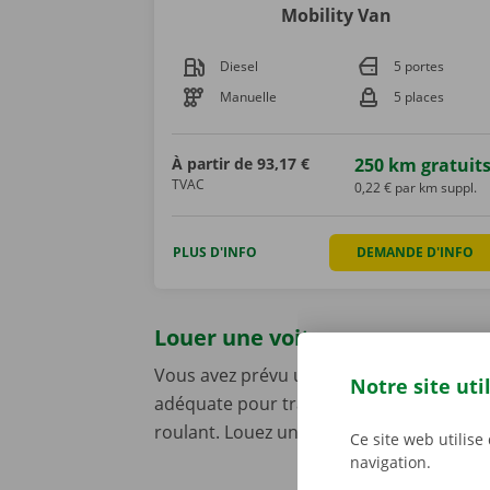
Mobility Van
Diesel
5 portes
Manuelle
5 places
À partir de
93,17 €
250 km gratuit
TVAC
0,22 € par km suppl.
PLUS D'INFO
DEMANDE D'INFO
Louer une voiture pour personn
Vous avez prévu une excursion ou des va
Notre site uti
adéquate pour transporter vos passagers
roulant. Louez une voiture pour personnes
Ce site web utilise
navigation.