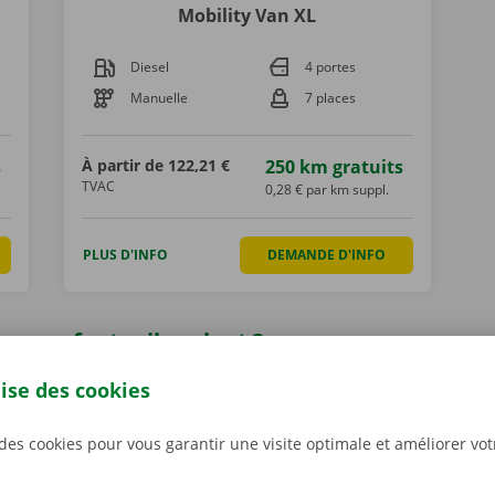
Mobility Van XL
Diesel
4 portes
Manuelle
7 places
s
À partir de
122,21 €
250 km gratuits
TVAC
0,28 € par km suppl.
PLUS D'INFO
DEMANDE D'INFO
es en fauteuil roulant ?
cances avec une ou plusieurs personnes en fauteuil roulant,
lise des cookies
 ? Avec la voiture adaptée de Dockx, vous pouvez transport
 en fauteuil roulant et profitez de votre liberté.
 des cookies pour vous garantir une visite optimale et améliorer vo