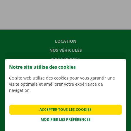
LOCATION
NOS VÉHICULES
NOS SERVICES
Notre site utilise des cookies
AGENCES
APPLI
Ce site web utilise des cookies pour vous garantir une
visite optimale et améliorer votre expérience de
SOLUTIONS DE DÉMÉNAGEMENT
navigation.
ACCEPTER TOUS LES COOKIES
CONTACTEZ NOUS
MODIFIER LES PRÉFÉRENCES
QUESTIONS FRÉQUENTES