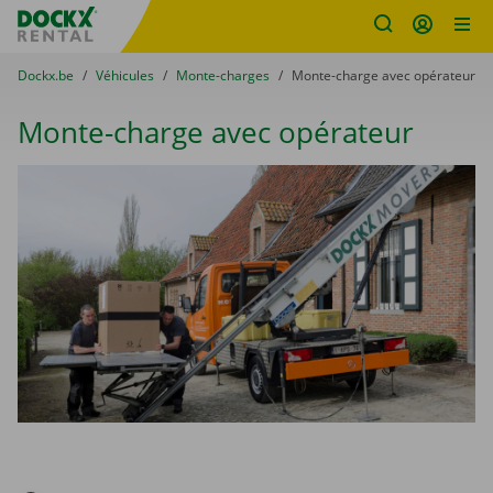
sitename
Skip content
Skip language
You are here:
du
Dockx.be
to
Véhicules
to
Monte-charges
to
Monte-charge avec opérateur
Monte-charge avec opérateur