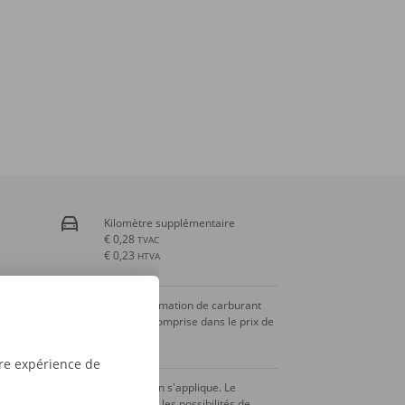
Kilomètre supplémentaire
€ 0,28
TVAC
€ 0,23
HTVA
La consommation de carburant
n’est pas comprise dans le prix de
la location.
tre expérience de
Une caution s'applique. Le
montant et les possibilités de