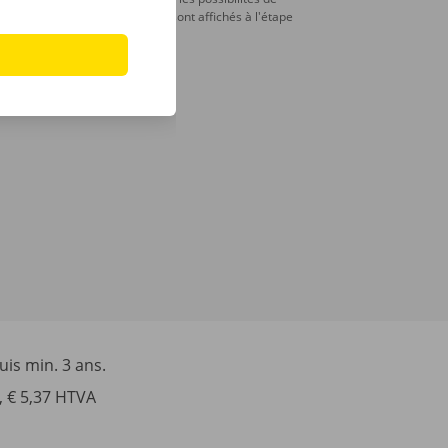
paiement sont affichés à l'étape
suivante.
is min. 3 ans.
, € 5,37 HTVA