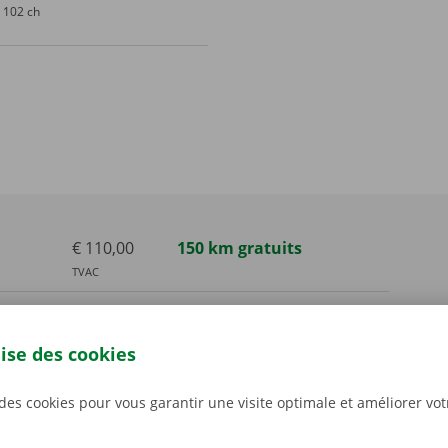
102 ch
€ 110,00
150 km gratuits
TVAC
€ 135,00
150 km gratuits
TVAC
lise des cookies
€ 135,00
150 km gratuits
 des cookies pour vous garantir une visite optimale et améliorer vo
TVAC
€ 210,00
300 km gratuits