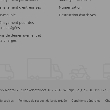
nagement d'entreprises
Numérisation
e-meuble
Destruction d'archives
nagement pour des
onnes âgées
ons de déménagement et
e-charges
kx Rental
-
Terbekehofdreef 10
-
2610
Wilrijk
,
België
-
BE 0449.245
de cookies
Politique de respect de la vie privée
Conditions générales
Cha