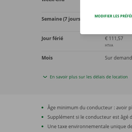
HTVA
MODIFIER LES PRÉF
Semaine (7 jours)
€ 454,55
HTVA
Jour férié
€ 111,57
HTVA
Mois
Sur deman
En savoir plus sur les délais de location
Âge minimum du conducteur : avoir plu
Supplément si le conducteur est âgé d
Une taxe environnementale unique de 5