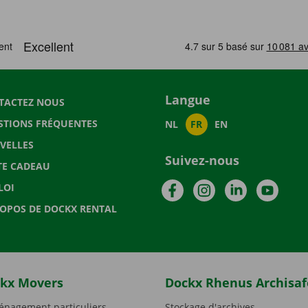
Langue
TACTEZ NOUS
STIONS FRÉQUENTES
NL
FR
EN
VELLES
Suivez-nous
TE CADEAU
Facebook
Instagram
LinkedIn
YouTu
LOI
ROPOS DE DOCKX RENTAL
kx Movers
Dockx Rhenus Archisaf
nagement particuliers
Stockage d'archives