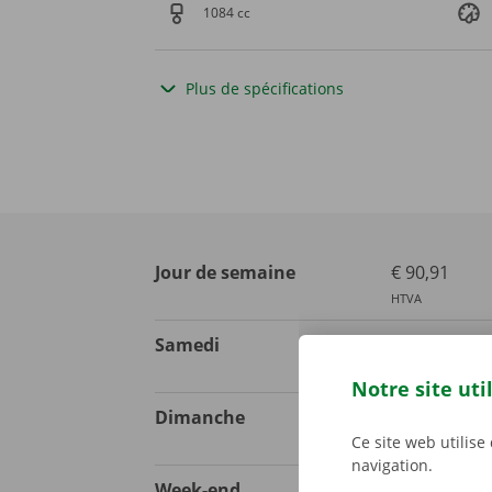
1084 cc
Plus de spécifications
Jour de semaine
€ 90,91
HTVA
Samedi
€ 111,57
HTVA
Notre site uti
Dimanche
€ 111,57
Ce site web utilise
HTVA
navigation.
Week-end
€ 173,55