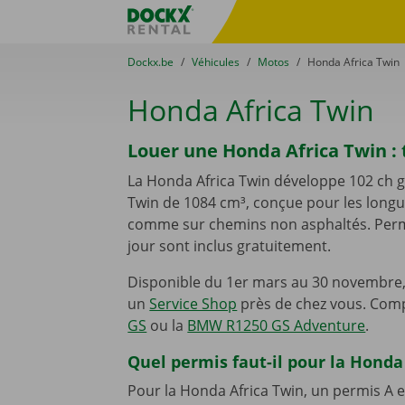
Skip content
Skip language
sitename
You are here:
du
Dockx.be
to
Véhicules
to
Motos
to
Honda Africa Twin
Honda Africa Twin
Louer une Honda Africa Twin : t
La Honda Africa Twin développe 102 ch g
Twin de 1084 cm³, conçue pour les longu
comme sur chemins non asphaltés. Permi
jour sont inclus gratuitement.
Disponible du 1er mars au 30 novembre,
un
Service Shop
près de chez vous. Com
GS
ou la
BMW R1250 GS Adventure
.
Quel permis faut-il pour la Honda
Pour la Honda Africa Twin, un permis A e