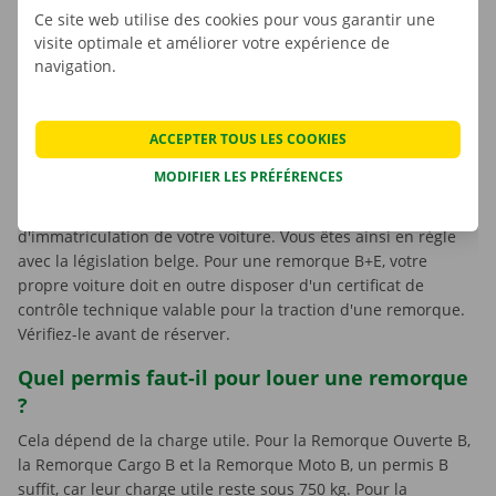
Ce site web utilise des cookies pour vous garantir une
carrosserie, charge utile plus élevée.
visite optimale et améliorer votre expérience de
Remorque Moto B
: ouverte, place pour deux motos.
navigation.
Remorque Voiture Ouverte BE
: porte-voiture ouvert
jusqu'à 1.960 kg.
Remorque Voiture Fermée BE
: porte-voiture fermé
ACCEPTER TOUS LES COOKIES
jusqu'à 2.000 kg, trois essieux.
MODIFIER LES PRÉFÉRENCES
À quoi faire attention
Pour chaque remorque, apportez un duplicata de la plaque
d'immatriculation de votre voiture. Vous êtes ainsi en règle
avec la législation belge. Pour une remorque B+E, votre
propre voiture doit en outre disposer d'un certificat de
contrôle technique valable pour la traction d'une remorque.
Vérifiez-le avant de réserver.
Quel permis faut-il pour louer une remorque
?
Cela dépend de la charge utile. Pour la Remorque Ouverte B,
la Remorque Cargo B et la Remorque Moto B, un permis B
suffit, car leur charge utile reste sous 750 kg. Pour la