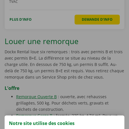
TVAC
PLUS D'INFO
DEMANDE D'INFO
Louer une remorque
Dockx Rental loue six remorques : trois avec permis B et trois
avec permis B+E. La différence se situe au niveau de la
charge utile. En dessous de 750 kg, un permis B suffit. Au-
delà de 750 kg, un permis B+E est requis. Vous retirez chaque
remorque dans un Service Shop près de chez vous.
L'offre
Remorque Ouverte B
: ouverte, avec rehausses
grillagées, 500 kg. Pour déchets verts, gravats et
déchets de construction.
Remorque Cargo B
: fermée, 335 kg, 4,74 m³. Pour un
petit déménagement ou un transport au sec.
Notre site utilise des cookies
Remorque Cargo BE
: fermée, 872 kg, 5,33 m³. Même