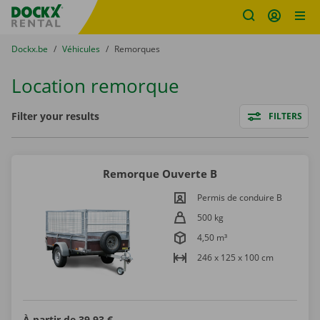
sitename
Skip content
Skip language
You are here:
du
Dockx.be
to
Véhicules
to
Remorques
Location remorque
Filters
Filter your results
FILTERS
Remorque Ouverte B
Permis de conduire B
500 kg
4,50 m³
246 x 125 x 100 cm
À partir de
39,93 €