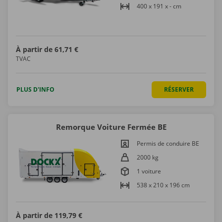
400 x 191 x - cm
À partir de
61,71 €
TVAC
PLUS D'INFO
RÉSERVER
Remorque Voiture Fermée BE
Permis de conduire BE
2000 kg
1 voiture
538 x 210 x 196 cm
À partir de
119,79 €