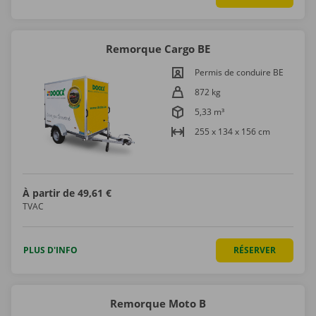
Remorque Cargo BE
Permis de conduire BE
872 kg
5,33 m³
255 x 134 x 156 cm
À partir de
49,61 €
TVAC
PLUS D'INFO
RÉSERVER
Remorque Moto B