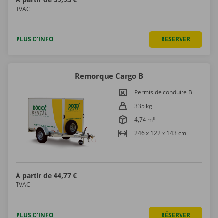
TVAC
PLUS D'INFO
RÉSERVER
Remorque Cargo B
Permis de conduire B
335 kg
4,74 m³
246 x 122 x 143 cm
À partir de
44,77 €
TVAC
PLUS D'INFO
RÉSERVER