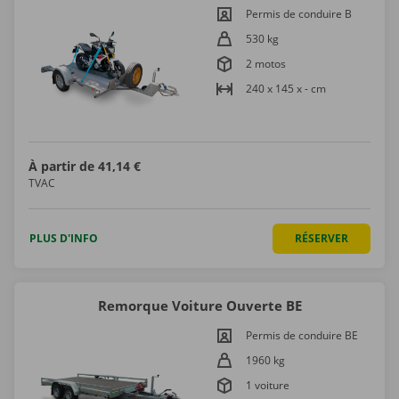
Permis de conduire B
530 kg
2 motos
240 x 145 x - cm
À partir de
41,14 €
TVAC
PLUS D'INFO
RÉSERVER
Remorque Voiture Ouverte BE
Permis de conduire BE
1960 kg
1 voiture