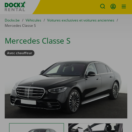
sitename
Skip content
Skip language
You are here:
du
Dockx.be
to
Véhicules
to
Voitures exclusives et voitures anciennes
to
Mercedes Classe S
Mercedes Classe S
Avec chauffeur