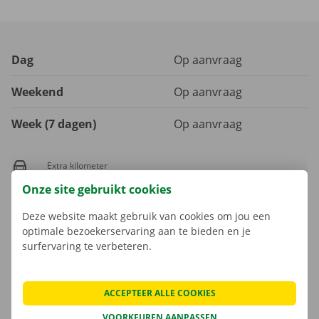
Dag
Op aanvraag
Weekend
Op aanvraag
Week (7 dagen)
Op aanvraag
Extra kilometer
€ 1,30
incl. btw
Onze site gebruikt cookies
€ 1,07
excl. btw
Deze website maakt gebruik van cookies om jou een
optimale bezoekerservaring aan te bieden en je
Het brandstofverbruik is niet inbegrepen in de huurprijs.
surfervaring te verbeteren.
Er is een waarborg van toepassing. Het bedrag en de
betaalmogelijkheden worden in de volgende stap weergegeven.
ACCEPTEER ALLE COOKIES
VOORKEUREN AANPASSEN