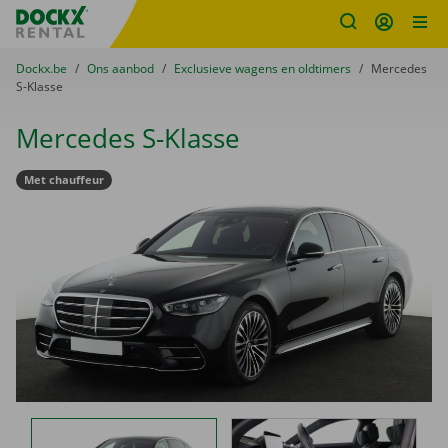
Fratello DEMO
Ga naar inhoud
Taalselectie overslaan
U bevindt zich hier:
van
Dockx.be
naar
Ons aanbod
naar
Exclusieve wagens en oldtimers
naar
Mercedes
S-Klasse
Mercedes S-Klasse
Met chauffeur