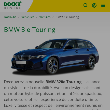
sitename
Skip content
Skip language
You are here:
du
Dockx.be
to
Véhicules
to
Voitures
to
BMW 3 e Touring
BMW 3 e Touring
Découvrez la nouvelle
BMW 320e Touring
: l'alliance
du style et de la durabilité. Avec un design saisissant,
un moteur hybride puissant et un intérieur spacieux,
cette voiture offre l'expérience de conduite ultime.
Luxe, vitesse et respect de l'environnement réunis en