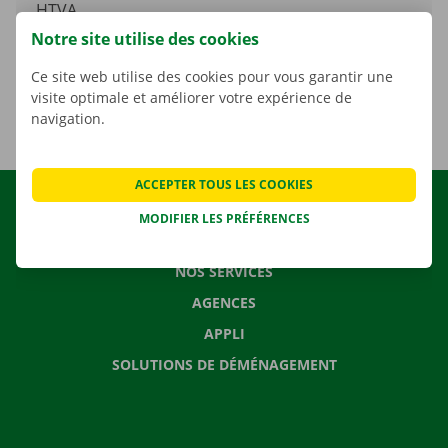
HTVA
Notre site utilise des cookies
Une taxe environnementale unique de 5,89 € HTVA
(soit 7,13 € TVAC) est facturée par location.
Ce site web utilise des cookies pour vous garantir une
visite optimale et améliorer votre expérience de
navigation.
ACCEPTER TOUS LES COOKIES
LOCATION
MODIFIER LES PRÉFÉRENCES
NOS VÉHICULES
NOS SERVICES
AGENCES
APPLI
SOLUTIONS DE DÉMÉNAGEMENT