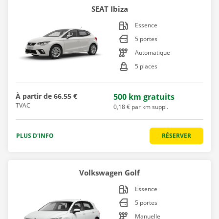
SEAT Ibiza
Essence
5 portes
Automatique
5 places
À partir de
66,55 €
500 km gratuits
TVAC
0,18 € par km suppl.
PLUS D'INFO
RÉSERVER
Volkswagen Golf
Essence
5 portes
Manuelle