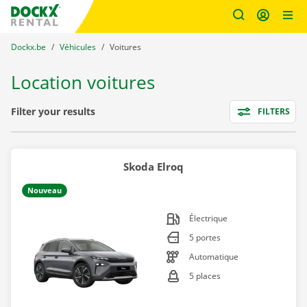
sitename
Skip content
Skip language
You are here:
du
Dockx.be
to
Véhicules
to
Voitures
Location voitures
Filters
Filter your results
FILTERS
Skoda Elroq
Nouveau
Électrique
5 portes
Automatique
5 places