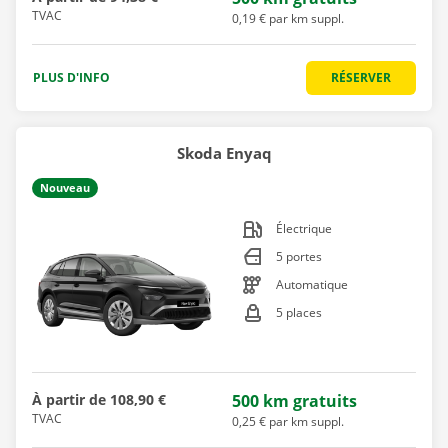
TVAC
0,19 € par km suppl.
PLUS D'INFO
RÉSERVER
Skoda Enyaq
Nouveau
Électrique
5 portes
Automatique
5 places
À partir de
108,90 €
500 km gratuits
TVAC
0,25 € par km suppl.