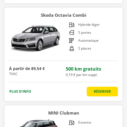
Skoda Octavia Combi
Hybride léger
5 portes
Automatique
5 places
À partir de
89,54 €
500 km gratuits
TVAC
0,19 € par km suppl.
PLUS D'INFO
RÉSERVER
MINI Clubman
Essence