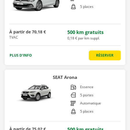
5 places
À partir de
70,18 €
500 km gratuits
TVAC
0,18 € par km suppl.
PLUS D'INFO
RÉSERVER
SEAT Arona
Essence
5 portes
Automatique
5 places
À partir de
75,02 €
500 km gratuits