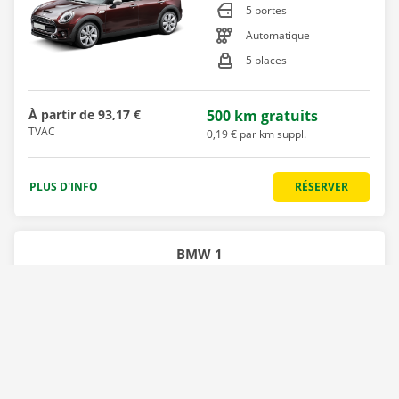
5 portes
Automatique
5 places
À partir de
93,17 €
500 km gratuits
TVAC
0,19 € par km suppl.
PLUS D'INFO
RÉSERVER
BMW 1
Essence
5 portes
Automatique
5 places