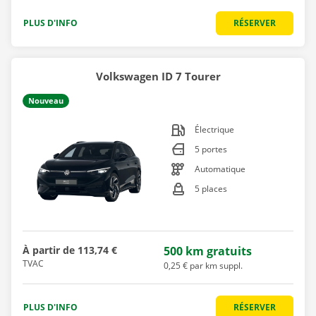
PLUS D'INFO
RÉSERVER
Volkswagen ID 7 Tourer
Nouveau
Électrique
5 portes
Automatique
5 places
À partir de
113,74 €
500 km gratuits
TVAC
0,25 € par km suppl.
PLUS D'INFO
RÉSERVER