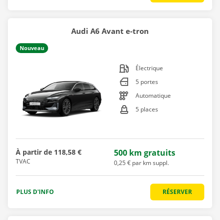
Audi A6 Avant e-tron
Nouveau
Électrique
5 portes
Automatique
5 places
À partir de
118,58 €
500 km gratuits
TVAC
0,25 € par km suppl.
PLUS D'INFO
RÉSERVER