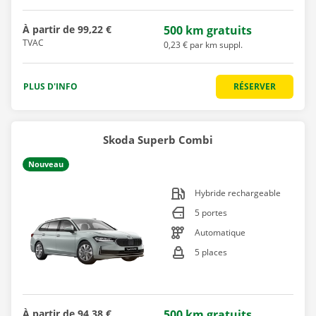
À partir de
99,22 €
500 km gratuits
TVAC
0,23 € par km suppl.
PLUS D'INFO
RÉSERVER
Skoda Superb Combi
Nouveau
Hybride rechargeable
5 portes
Automatique
5 places
À partir de
94,38 €
500 km gratuits