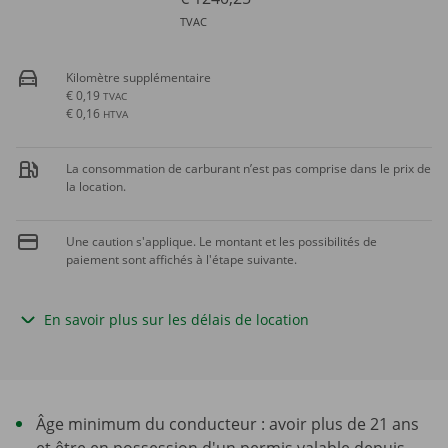
TVAC
Kilomètre supplémentaire
€ 0,19
TVAC
€ 0,16
HTVA
La consommation de carburant n’est pas comprise dans le prix de
la location.
Une caution s'applique. Le montant et les possibilités de
paiement sont affichés à l'étape suivante.
En savoir plus sur les délais de location
Âge minimum du conducteur : avoir plus de 21 ans
et être en possession d'un permis valable depuis