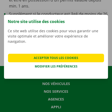
min. 1 ans.
Supplément si le conducteur est âgé de moins de 26
ans, par conducteur et par jour : € 6,50 TVAC, € 5,37
Notre site utilise des cookies
HTVA
Ce site web utilise des cookies pour vous garantir une
Une taxe environnementale unique de 5,89 € HTVA
visite optimale et améliorer votre expérience de
(soit 7,13 € TVAC) est facturée par location.
navigation.
ACCEPTER TOUS LES COOKIES
MODIFIER LES PRÉFÉRENCES
LOCATION
NOS VÉHICULES
NOS SERVICES
AGENCES
APPLI