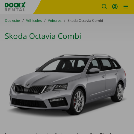
sitename
Skip content
Skip language
You are here:
du
Dockx.be
to
Véhicules
to
Voitures
to
Skoda Octavia Combi
Skoda Octavia Combi