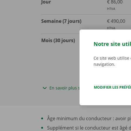
Jour
€ 86,00
HTVA
Semaine (7 jours)
€ 490,00
HTVA
Mois (30 jours)
€ 1371,00
Notre site uti
HTVA
Ce site web utilise
navigation.
MODIFIER LES PRÉF
En savoir plus sur les délais de location
Âge minimum du conducteur : avoir plu
Supplément si le conducteur est âgé d