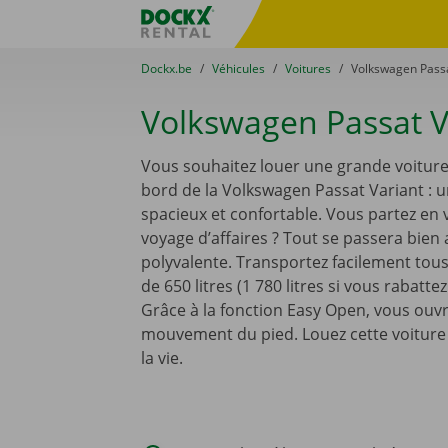
Skip content
Skip language
sitename
You are here:
du
Dockx.be
to
Véhicules
to
Voitures
to
Volkswagen Passa
Volkswagen Passat V
Vous souhaitez louer une grande voiture 
bord de la Volkswagen Passat Variant : u
spacieux et confortable. Vous partez en 
voyage d’affaires ? Tout se passera bien 
polyvalente. Transportez facilement tous
de 650 litres (1 780 litres si vous rabatte
Grâce à la fonction Easy Open, vous ouvr
mouvement du pied. Louez cette voiture e
la vie.