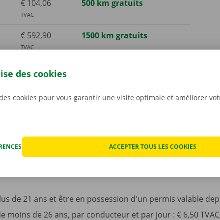
€ 104,06
500 km gratuits
TVAC
€ 592,90
1500 km gratuits
TVAC
€ 1658,91
4000 km gratuits
lise des cookies
TVAC
 des cookies pour vous garantir une visite optimale et améliorer vo
ÉRENCES
ACCEPTER TOUS LES COOKIES
s de 21 ans et être en possession d'un permis valable depu
e moins de 26 ans, par conducteur et par jour : € 6,50 TVAC