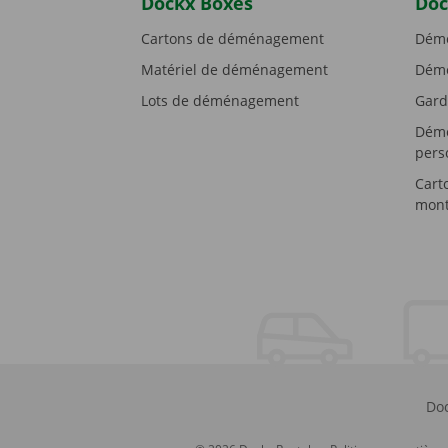
Dockx Boxes
Doc
Cartons de déménagement
Démé
Matériel de déménagement
Démé
Lots de déménagement
Gard
Démé
pers
Cart
mont
Doc