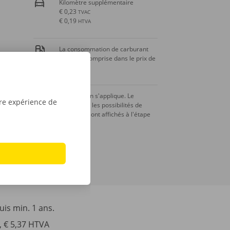
Kilomètre supplémentaire
€ 0,23
TVAC
€ 0,19
HTVA
La consommation de carburant
n’est pas comprise dans le prix de
la location.
Une caution s'applique. Le
tre expérience de
montant et les possibilités de
paiement sont affichés à l'étape
suivante.
is min. 1 ans.
, € 5,37 HTVA