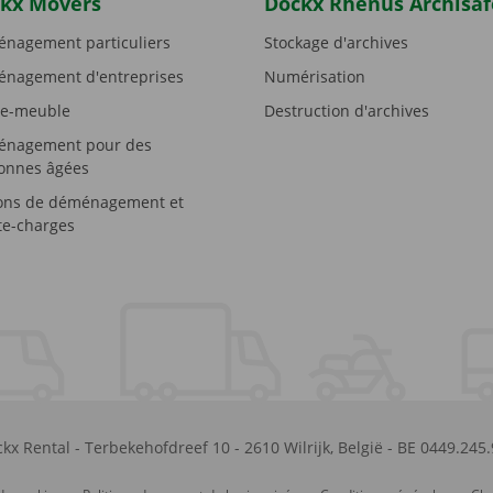
kx Movers
Dockx Rhenus Archisaf
nagement particuliers
Stockage d'archives
nagement d'entreprises
Numérisation
e-meuble
Destruction d'archives
nagement pour des
onnes âgées
ons de déménagement et
e-charges
kx Rental
-
Terbekehofdreef 10
-
2610
Wilrijk
,
België
-
BE 0449.245