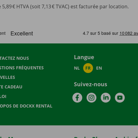
,89 € HTVA (soit 7,13 € TVAC) est facturée par location.
Langue
TACTEZ NOUS
STIONS FRÉQUENTES
NL
FR
EN
VELLES
Suivez-nous
TE CADEAU
Facebook
Instagram
LinkedIn
YouTu
LOI
ROPOS DE DOCKX RENTAL