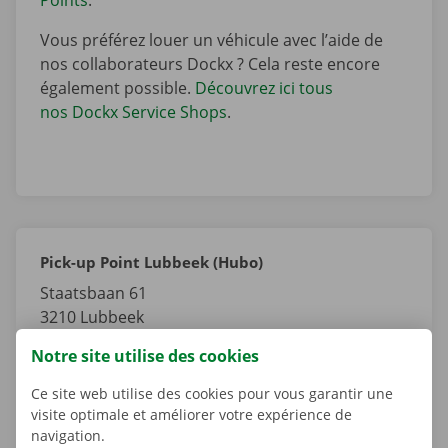
Vous préférez louer un véhicule avec l’aide de
nos collaborateurs Dockx ? Cela reste encore
également possible.
Découvrez ici tous
nos Dockx Service Shops
.
Pick-up Point Lubbeek (Hubo)
Staatsbaan 61
3210
Lubbeek
Brabant Flamand
Notre site utilise des cookies
Belgique
Ce site web utilise des cookies pour vous garantir une
visite optimale et améliorer votre expérience de
Tel.:
+32 800 11 266
navigation.