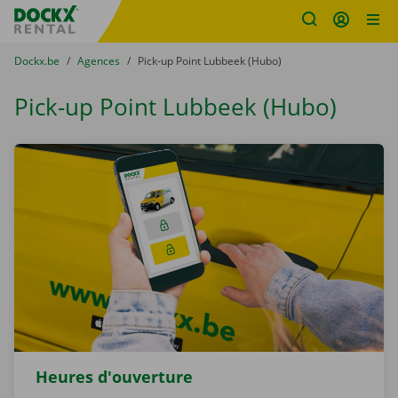
sitename
Skip content
Skip language
You are here:
du
Dockx.be
to
Agences
to
Pick-up Point Lubbeek (Hubo)
Pick-up Point Lubbeek (Hubo)
Heures d'ouverture