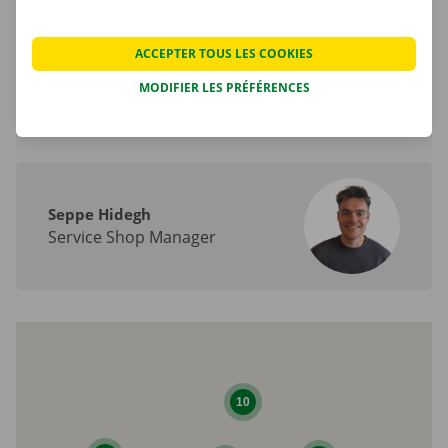
Email.:
lubbeek-hu@dockx.be
ACCEPTER TOUS LES COOKIES
Itinéraire
MODIFIER LES PRÉFÉRENCES
Seppe Hidegh
Service Shop Manager
10