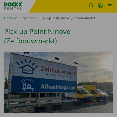
sitename
Skip content
Skip language
You are here:
du
Dockx.be
to
Agences
to
Pick-up Point Ninove (Zelfbouwmarkt)
Pick-up Point Ninove
(Zelfbouwmarkt)