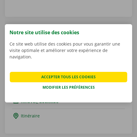
Notre site utilise des cookies
Pick-up Point Ninove (Zelfbouwmarkt)
Ce site web utilise des cookies pour vous garantir une
Nederwijk Oost 271
visite optimale et améliorer votre expérience de
9400
Ninove
navigation.
Flandre orientale
Belgique
ACCEPTER TOUS LES COOKIES
Tel.:
+32 800 11 266
MODIFIER LES PRÉFÉRENCES
Email.:
ninove@dockx.be
Itinéraire