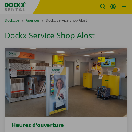
sitename
Skip content
Skip language
You are here:
du
Dockx.be
to
Agences
to
Dockx Service Shop Alost
Dockx Service Shop Alost
Heures d'ouverture