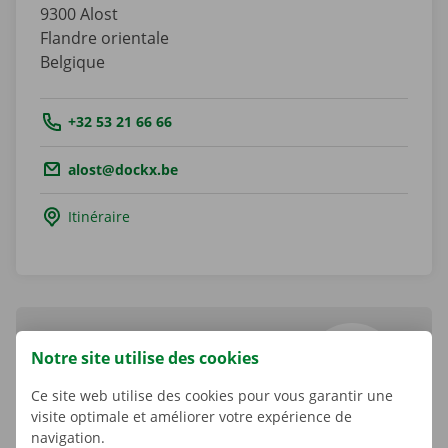
9300
Alost
Flandre orientale
Belgique
Tel.:
+32 53 21 66 66
Email.:
alost@dockx.be
Itinéraire
Notre site utilise des cookies
Nico Van Den Meerssche
Shop Manager
Ce site web utilise des cookies pour vous garantir une
visite optimale et améliorer votre expérience de
navigation.