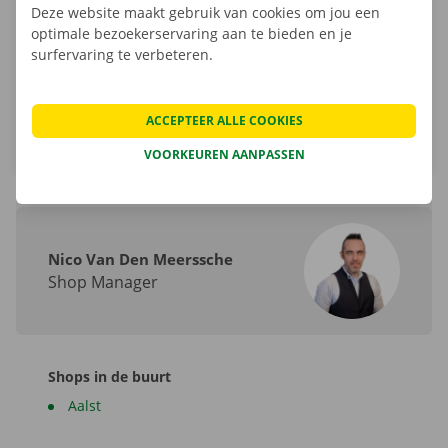
Deze website maakt gebruik van cookies om jou een
Tel.:
+32 800 11 266
optimale bezoekerservaring aan te bieden en je
surfervaring te verbeteren.
Email.:
ninove@dockx.be
Routebeschrijving
ACCEPTEER ALLE COOKIES
VOORKEUREN AANPASSEN
Nico Van Den Meerssche
Shop Manager
Shops in de buurt
Aalst