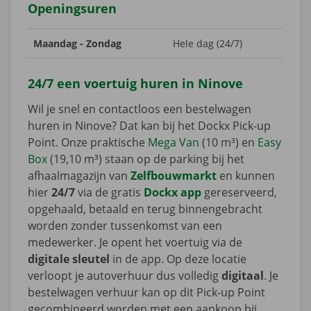
Openingsuren
Maandag - Zondag
Hele dag (24/7)
24/7 een voertuig huren in Ninove
Wil je snel en contactloos een bestelwagen
huren in Ninove? Dat kan bij het Dockx Pick-up
Point. Onze praktische
Mega Van
(10 m³) en
Easy
Box
(19,10 m³) staan op de parking bij het
afhaalmagazijn van
Zelfbouwmarkt
en kunnen
hier
24/7
via de gratis
Dockx app
gereserveerd,
opgehaald, betaald en terug binnengebracht
worden zonder tussenkomst van een
medewerker. Je opent het voertuig via de
digitale sleutel
in de app. Op deze locatie
verloopt je autoverhuur dus volledig
digitaal
. Je
bestelwagen verhuur kan op dit Pick-up Point
gecombineerd worden met een aankoop bij