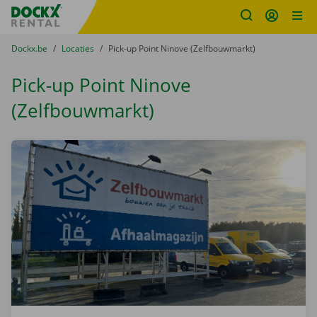
Fratello DEMO
Ga naar inhoud
Taalselectie overslaan
U bevindt zich hier:
van
Dockx.be
naar
Locaties
naar
Pick-up Point Ninove (Zelfbouwmarkt)
Pick-up Point Ninove
(Zelfbouwmarkt)