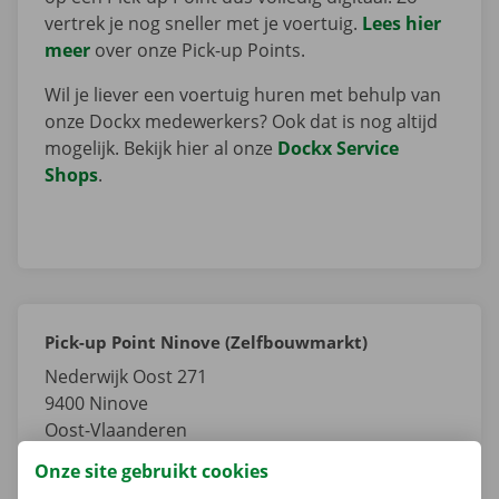
vertrek je nog sneller met je voertuig.
Lees hier
meer
over onze Pick-up Points.
Wil je liever een voertuig huren met behulp van
onze Dockx medewerkers? Ook dat is nog altijd
mogelijk. Bekijk hier al onze
Dockx Service
Shops
.
Pick-up Point Ninove (Zelfbouwmarkt)
Nederwijk Oost 271
9400
Ninove
Oost-Vlaanderen
België
Onze site gebruikt cookies