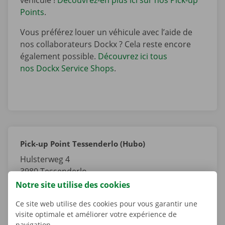
Points
.
Vous préférez louer un véhicule avec l’aide de
nos collaborateurs Dockx ? Cela reste encore
également possible.
Découvrez ici tous
nos Dockx Service Shops
.
Pick-up Point Tessenderlo (Hubo)
Hulsterweg 4
3980
Tessenderlo
Limbourg
Notre site utilise des cookies
Belgique
Ce site web utilise des cookies pour vous garantir une
visite optimale et améliorer votre expérience de
navigation.