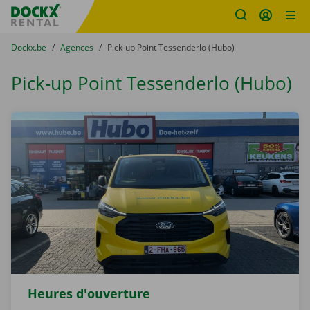
sitename
Skip content
Skip language
You are here:
du
Dockx.be
to
Agences
to
Pick-up Point Tessenderlo (Hubo)
Pick-up Point Tessenderlo (Hubo)
Heures d'ouverture