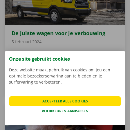
De juiste wagen voor je verbouwing
5 februari 2024
De juiste wagen voor je verbouwing inzetten is minder
Onze site gebruikt cookies
evident dan het klinkt: niet alleen het volume, maar
ook het draagvermogen is van belang. Wij zetten voor
Deze website maakt gebruik van cookies om jou een
jou de belangrijkste aandachtspunten op een rij.
optimale bezoekerservaring aan te bieden en je
surfervaring te verbeteren.
LEES MEER
OVER DE JUISTE WAGEN VOOR JE VERBOUWING
ACCEPTEER ALLE COOKIES
VOORKEUREN AANPASSEN