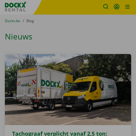
Fratello DEMO
Ga naar inhoud
Taalselectie overslaan
U bevindt zich hier:
van
Dockx.be
naar
Blog
Nieuws
Tachograaf verplicht vanaf 2,5 ton: