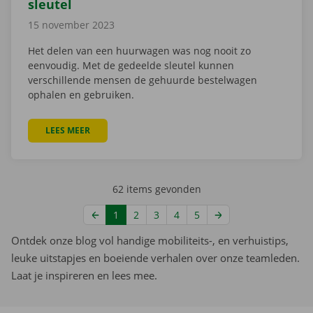
sleutel
15 november 2023
Het delen van een huurwagen was nog nooit zo
eenvoudig. Met de gedeelde sleutel kunnen
verschillende mensen de gehuurde bestelwagen
ophalen en gebruiken.
LEES MEER
OVER BESTELWAGEN HUREN MET MEERDERE BESTUUR
62 items gevonden
1
2
3
4
5
Ontdek onze blog vol handige mobiliteits-, en verhuistips,
leuke uitstapjes en boeiende verhalen over onze teamleden.
Laat je inspireren en lees mee.