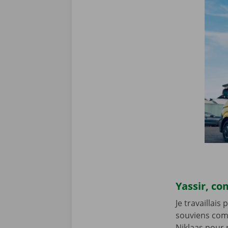
Yassir, co
Je travaillai
souviens comm
Niklaas pour 