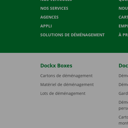
NOS SERVICES
NOU
AGENCES
CAR
APPLI
EMP
SOLUTIONS DE DÉMÉNAGEMENT
À P
Dockx Boxes
Doc
Cartons de déménagement
Démé
Matériel de déménagement
Démé
Lots de déménagement
Gard
Démé
pers
Cart
mont