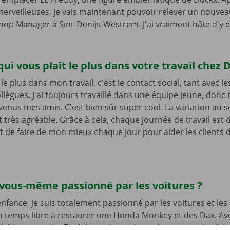
erveilleuses, je vais maintenant pouvoir relever un nouveau
hop Manager à Sint-Denijs-Westrem. J'ai vraiment hâte d'y êt
qui vous plaît le plus dans votre travail chez
le plus dans mon travail, c'est le contact social, tant avec le
ollègues. J'ai toujours travaillé dans une équipe jeune, donc
venus mes amis. C'est bien sûr super cool. La variation au se
 très agréable. Grâce à cela, chaque journée de travail est 
t de faire de mon mieux chaque jour pour aider les clients
 vous-même passionné par les voitures ?
fance, je suis totalement passionné par les voitures et les
 temps libre à restaurer une Honda Monkey et des Dax. Av
é, bien entendu. En dehors des petits cyclomoteurs, je n'ai