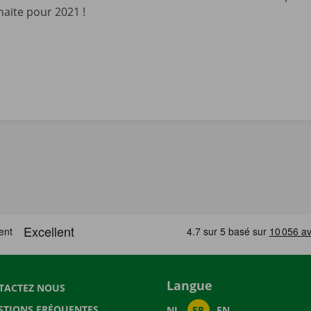
haite pour 2021 !
Langue
TACTEZ NOUS
STIONS FRÉQUENTES
NL
FR
EN