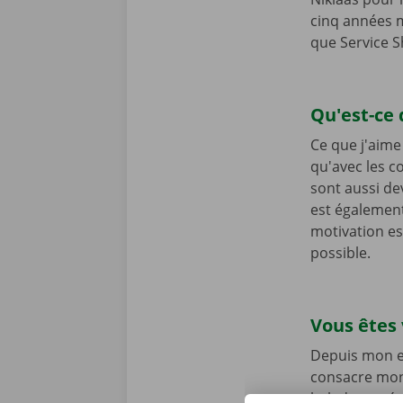
cinq années m
que Service S
Qu'est-ce 
Ce que j'aime 
qu'avec les c
sont aussi de
est également
motivation es
possible.
Vous êtes
Depuis mon en
consacre mon
balades en ét