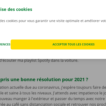
emps à autre sur ma propre voiture.
lise des cookies
 des cookies pour vous garantir une visite optimale et améliorer vo
ique préférez-vous lorsque vous travaillez ? 
 ?
es styles de musique. Au Dockx Service Shop, nous écoutons
dio. Une semaine Studio Brussels par exemple et la semaine
ÉRENCES
ACCEPTER TOUS LES COOKIES
épend du programme de la radio. Dans la vie de tous les jour
des concerts ou festivals locaux occasionnels, mais la plupar
'écouter ma playlist Spotify dans la voiture.
pris une bonne résolution pour 2021 ?
uation actuelle due au coronavirus, j'espère toujours faire d
e et saine à tous les niveaux. J'attends avec impatience le 
uveau manger à l'extérieur et passer du temps avec notre f
rée au café sans distanciation sociale et retrouver nos proch