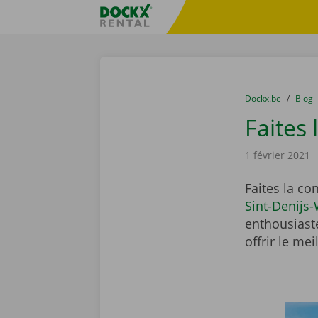
Skip content
Skip language
sitename
You are here:
du
Dockx.be
to
Blog
Faites
1 février 2021
Faites la c
Sint-Denijs
enthousiaste
offrir le mei