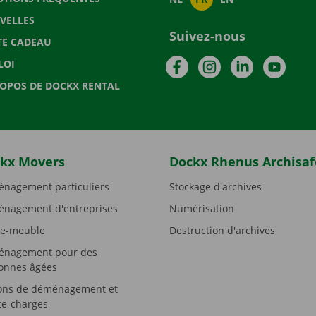
VELLES
Suivez-nous
TE CADEAU
Facebook
Instagram
LinkedIn
YouTu
LOI
ROPOS DE DOCKX RENTAL
kx Movers
Dockx Rhenus Archisaf
nagement particuliers
Stockage d'archives
nagement d'entreprises
Numérisation
e-meuble
Destruction d'archives
nagement pour des
onnes âgées
ons de déménagement et
e-charges