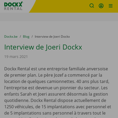
sitename
Skip content
Skip language
You are here:
du
Dockx.be
to
Blog
to
Interview de Joeri Dockx
Interview de Joeri Dockx
19 mars 2021
Dockx Rental est une entreprise familiale anversoise
de premier plan. Le père Jozef a commencé par la
location de quelques camionnettes. 40 ans plus tard,
l'entreprise est devenue un pionnier du secteur. Les
enfants Sarah et Joeri assurent désormais la gestion
quotidienne. Dockx Rental dispose actuellement de
1250 véhicules, de 15 implantations avec personnel et
de 5 implantations sans personnel à travers tout le