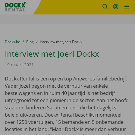
Fratello DEMO
Ga naar inhoud
Taalselectie overslaan
U bevindt zich hier:
van
Dockx.be
naar
Blog
naar
Interview met Joeri Dockx
Interview met Joeri Dockx
19 maart 2021
Dockx Rental is een op en top Antwerps familiebedrijf.
Vader Jozef begon met de verhuur van enkele
bestelwagens en in ruim 40 jaar tijd is het bedrijf
uitgegroeid tot een pionier in de sector. Aan het hoofd
staan de kinderen Sarah en Joeri die het dagelijks
beleid uitvoeren. Dockx Rental beschikt momenteel
over 1250 voertuigen, 15 bemande en 5 onbemande
locaties in het land. “Maar Dockx is meer dan verhuur