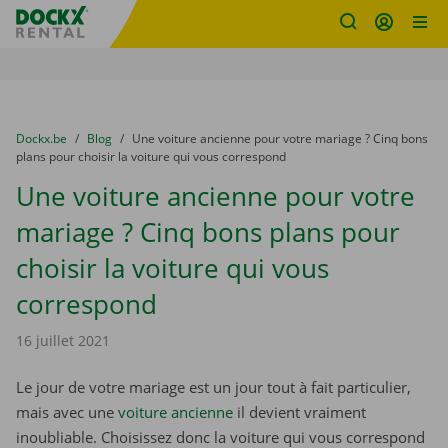
sitename
Skip content
Skip language
You are here:
du
Dockx.be
to
Blog
to
Une voiture ancienne pour votre mariage ? Cinq bons
plans pour choisir la voiture qui vous correspond
Une voiture ancienne pour votre
mariage ? Cinq bons plans pour
choisir la voiture qui vous
correspond
16 juillet 2021
Le jour de votre mariage est un jour tout à fait particulier,
mais avec une
voiture ancienne
il devient vraiment
inoubliable. Choisissez donc la voiture qui vous correspond