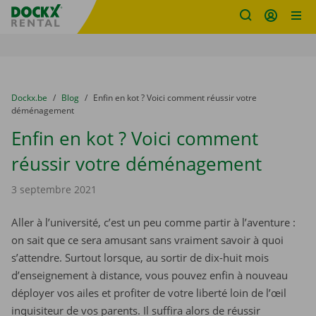
sitename
Skip content
Skip language
You are here:
du
Dockx.be
to
Blog
to
Enfin en kot ? Voici comment réussir votre
déménagement
Enfin en kot ? Voici comment
réussir votre déménagement
3 septembre 2021
Aller à l’université, c’est un peu comme partir à l’aventure :
on sait que ce sera amusant sans vraiment savoir à quoi
s’attendre. Surtout lorsque, au sortir de dix-huit mois
d’enseignement à distance, vous pouvez enfin à nouveau
déployer vos ailes et profiter de votre liberté loin de l’œil
inquisiteur de vos parents. Il suffira alors de réussir