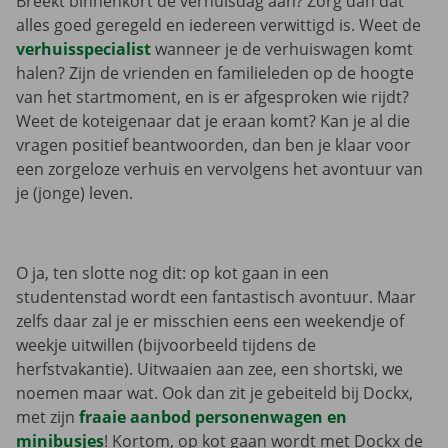
Breekt binnenkort de verhuisdag aan? Zorg dan dat
alles goed geregeld en iedereen verwittigd is. Weet de
verhuisspecialist
wanneer je de verhuiswagen komt
halen? Zijn de vrienden en familieleden op de hoogte
van het startmoment, en is er afgesproken wie rijdt?
Weet de koteigenaar dat je eraan komt? Kan je al die
vragen positief beantwoorden, dan ben je klaar voor
een zorgeloze verhuis en vervolgens het avontuur van
je (jonge) leven.
O ja, ten slotte nog dit: op kot gaan in een
studentenstad wordt een fantastisch avontuur. Maar
zelfs daar zal je er misschien eens een weekendje of
weekje uitwillen (bijvoorbeeld tijdens de
herfstvakantie). Uitwaaien aan zee, een shortski, we
noemen maar wat. Ook dan zit je gebeiteld bij Dockx,
met zijn
fraaie aanbod personenwagen en
minibusjes
! Kortom, op kot gaan wordt met Dockx de