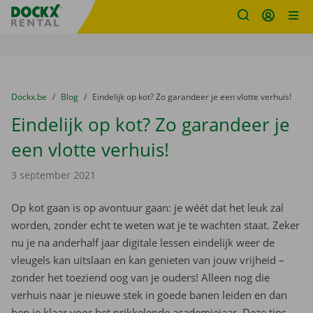
Fratello DEMO
Ga naar inhoud
Taalselectie overslaan
U bevindt zich hier:
van
Dockx.be
naar
Blog
naar
Eindelijk op kot? Zo garandeer je een vlotte verhuis!
Eindelijk op kot? Zo garandeer je
een vlotte verhuis!
3 september 2021
Op kot gaan is op avontuur gaan: je wéét dat het leuk zal
worden, zonder echt te weten wat je te wachten staat. Zeker
nu je na anderhalf jaar digitale lessen eindelijk weer de
vleugels kan uitslaan en kan genieten van jouw vrijheid –
zonder het toeziend oog van je ouders! Alleen nog die
verhuis naar je nieuwe stek in goede banen leiden en dan
ben je klaar voor het prikkelende academiejaar. Deze tips