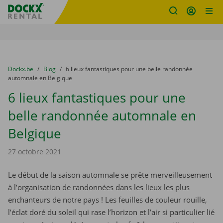
sitename
Skip content
Skip language
You are here:
du
Dockx.be
to
Blog
to
6 lieux fantastiques pour une belle randonnée
automnale en Belgique
6 lieux fantastiques pour une
belle randonnée automnale en
Belgique
27 octobre 2021
Le début de la saison automnale se prête merveilleusement
à l’organisation de randonnées dans les lieux les plus
enchanteurs de notre pays ! Les feuilles de couleur rouille,
l’éclat doré du soleil qui rase l’horizon et l’air si particulier lié