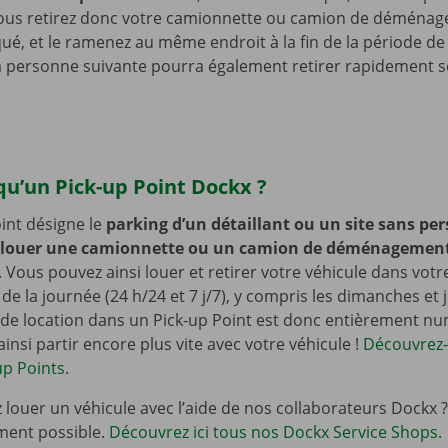
ous retirez donc votre camionnette ou camion de déména
iqué, et le ramenez au même endroit à la fin de la période de
la personne suivante pourra également retirer rapidement s
qu’un Pick-up Point Dockx ?
int désigne le
parking d’un détaillant ou un site sans pe
 louer une camionnette ou un camion de déménagement 
. Vous pouvez ainsi louer et retirer votre véhicule dans votr
e la journée (24 h/24 et 7 j/7), y compris les dimanches et j
de location dans un Pick-up Point est donc entièrement nu
insi partir encore plus vite avec votre véhicule !
Découvrez-e
up Points.
 louer un véhicule avec l’aide de nos collaborateurs Dockx ?
ment possible.
Découvrez ici tous nos Dockx Service Shops.