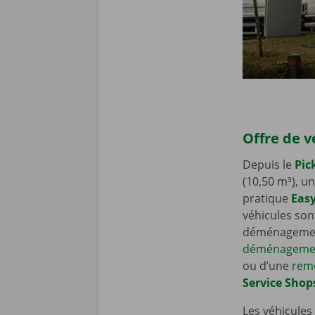
Offre de v
Depuis le
Pic
(10,50 m³), u
pratique
Eas
véhicules son
déménagement
déménageme
ou d’une
rem
Service Shop
Les véhicules