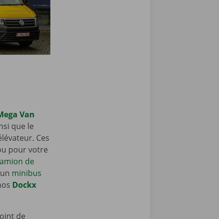
Mega Van
si que le
lévateur. Ces
ou pour votre
amion de
d’un
minibus
 nos
Dockx
Point de