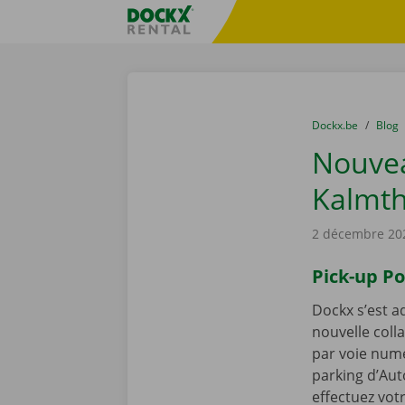
Skip content
Skip language
sitename
You are here:
du
Dockx.be
to
Blog
Nouvea
Kalmt
2 décembre 20
Pick-up P
Dockx s’est a
nouvelle coll
par voie numé
parking d’Au
effectuez vot