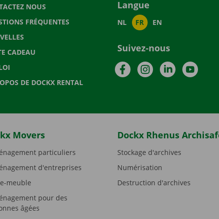
Langue
TACTEZ NOUS
STIONS FRÉQUENTES
NL
FR
EN
VELLES
Suivez-nous
TE CADEAU
Facebook
Instagram
LinkedIn
YouTu
LOI
ROPOS DE DOCKX RENTAL
kx Movers
Dockx Rhenus Archisaf
nagement particuliers
Stockage d'archives
nagement d'entreprises
Numérisation
e-meuble
Destruction d'archives
nagement pour des
onnes âgées