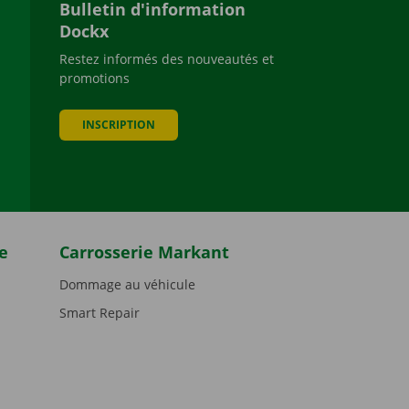
Bulletin d'information
Dockx
Restez informés des nouveautés et
promotions
be
INSCRIPTION
e
Carrosserie Markant
Dommage au véhicule
Smart Repair