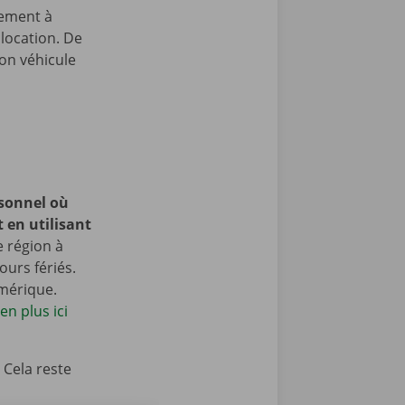
gement à
 location. De
on véhicule
rsonnel
où
en utilisant
e région à
ours fériés.
mérique.
n plus ici
 Cela reste