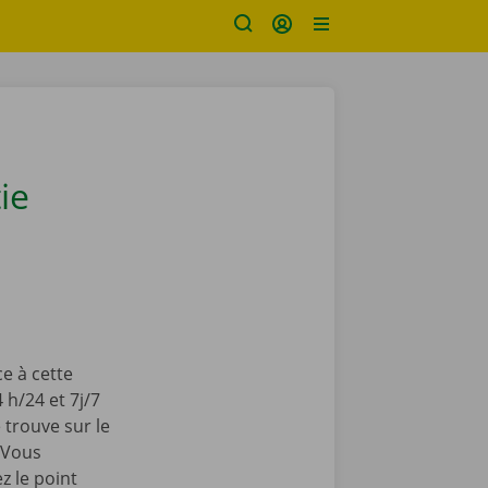
ie
ce à cette
h/24 et 7j/7
 trouve sur le
! Vous
z le point