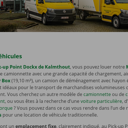
éhicules
k-up Point Dockx de Kalmthout
, vous pouvez louer notre
ne camionnette avec une grande capacité de chargement, ain
y Box
(19,10 m³), un camion de déménagement avec hayon é
t idéaux pour le transport de marchandises volumineuses 
. Vous cherchez un autre modèle de
camionnette
ou de
c
nt
, ou vous êtes à la recherche d’une
voiture particulière
, 
orque
? Vous pouvez dans ce cas vous rendre dans l’un de
s
pour une location de véhicule traditionnelle.
 ont un
emplacement fixe
, clairement indiqué, au Pick-up 