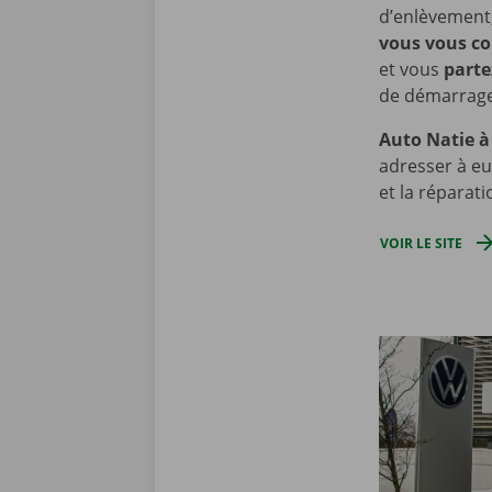
d’enlèvement,
vous vous co
et vous
parte
de démarrage d
Auto Natie 
adresser à eu
et la réparat
VOIR LE SITE